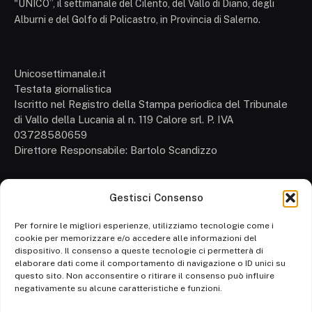
"UNICO”, il settimanale del Cilento, del Vallo di Diano, degli
Alburni e del Golfo di Policastro, in Provincia di Salerno.
Unicosettimanale.it
Testata giornalistica
Iscritto nel Registro della Stampa periodica del Tribunale
di Vallo della Lucania al n. 119 Calore srl. P. IVA
03728580659
Direttore Responsabile: Bartolo Scandizzo
Gestisci Consenso
Cronaca
Attualità
Per fornire le migliori esperienze, utilizziamo tecnologie come i
cookie per memorizzare e/o accedere alle informazioni del
Politica
dispositivo. Il consenso a queste tecnologie ci permetterà di
elaborare dati come il comportamento di navigazione o ID unici su
Ambiente
questo sito. Non acconsentire o ritirare il consenso può influire
negativamente su alcune caratteristiche e funzioni.
Cronaca