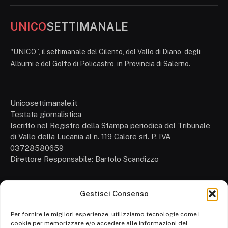
UNICO
SETTIMANALE
"UNICO”, il settimanale del Cilento, del Vallo di Diano, degli
Alburni e del Golfo di Policastro, in Provincia di Salerno.
Unicosettimanale.it
Testata giornalistica
Iscritto nel Registro della Stampa periodica del Tribunale
di Vallo della Lucania al n. 119 Calore srl. P. IVA
03728580659
Direttore Responsabile: Bartolo Scandizzo
Gestisci Consenso
Cronaca
Attualità
Per fornire le migliori esperienze, utilizziamo tecnologie come i
cookie per memorizzare e/o accedere alle informazioni del