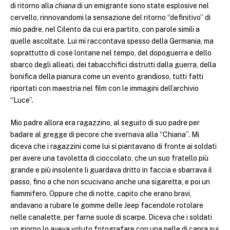
di ritorno alla
chiana
di un emigrante sono state esplosive nel
cervello, rinnovandomi la sensazione del ritorno “definitivo” di
mio padre, nel Cilento da cui era partito, con parole simili a
quelle ascoltate. Lui mi raccontava spesso della Germania, ma
soprattutto di cose lontane nel tempo, del dopoguerra e dello
sbarco degli alleati, dei tabacchifici distrutti dalla guerra, della
bonifica della pianura come un evento grandioso, tutti fatti
riportati con maestria nel film con le immagini dell’archivio
“Luce”.
Mio padre allora era ragazzino, al seguito di suo padre per
badare al gregge di pecore che svernava alla “Chiana”. Mi
diceva che i ragazzini come lui si piantavano di fronte ai soldati
per avere una tavoletta di cioccolato, che un suo fratello più
grande e più insolente li guardava dritto in faccia e sbarrava il
passo, fino a che non scucivano anche una sigaretta, e poi un
fiammifero. Oppure che di notte, capito che erano bravi,
andavano a rubare le gomme delle Jeep facendole rotolare
nelle canalette, per farne suole di scarpe. Diceva che i soldati
un giorno lo aveva voluto fotografare con una pelle di capra sui