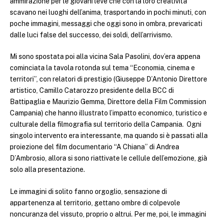
ammirazione per le giovani leve che con la loro creatività
scavano nei luoghi dell’anima, trasportando in pochi minuti, con
poche immagini, messaggi che oggi sono in ombra, prevaricati
dalle luci false del successo, dei soldi, dell’arrivismo.
Mi sono spostata poi alla vicina Sala Pasolini, dov’era appena
cominciata la tavola rotonda sul tema “Economia, cinema e
territori”, con relatori di prestigio (Giuseppe D’Antonio Direttore
artistico, Camillo Catarozzo presidente della BCC di
Battipaglia e Maurizio Gemma, Direttore della Film Commission
Campania) che hanno illustrato l’impatto economico, turistico e
culturale della filmografia sul territorio della Campania. Ogni
singolo intervento era interessante, ma quando si è passati alla
proiezione del film documentario “A Chiana” di Andrea
D’Ambrosio, allora si sono riattivate le cellule dell’emozione, già
solo alla presentazione.
Le immagini di solito fanno orgoglio, sensazione di
appartenenza al territorio, gettano ombre di colpevole
noncuranza del vissuto, proprio o altrui. Per me, poi, le immagini