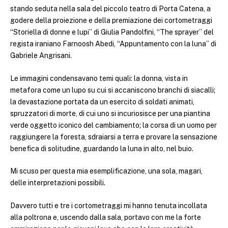
stando seduta nella sala del piccolo teatro di Porta Catena, a
godere della proiezione e della premiazione dei cortometraggi
“Storiella di donne e lupi” di Giulia Pandolfini, “The sprayer” del
regista iraniano Farnoosh Abedi, “Appuntamento con la luna” di
Gabriele Angrisani.
Le immagini condensavano temi quali: la donna, vista in
metafora come un lupo su cui si accaniscono branchi di siacalli;
la devastazione portata da un esercito di soldati animati,
spruzzatori di morte, di cui uno si incuriosisce per una piantina
verde oggetto iconico del cambiamento; la corsa di un uomo per
raggiungere la foresta, sdraiarsi a terra e provare la sensazione
benefica di solitudine, guardando la luna in alto, nel buio.
Mi scuso per questa mia esemplificazione, una sola, magari,
delle interpretazioni possibili.
Davvero tutti e tre i cortometraggi mi hanno tenuta incollata
alla poltrona e, uscendo dalla sala, portavo con me la forte