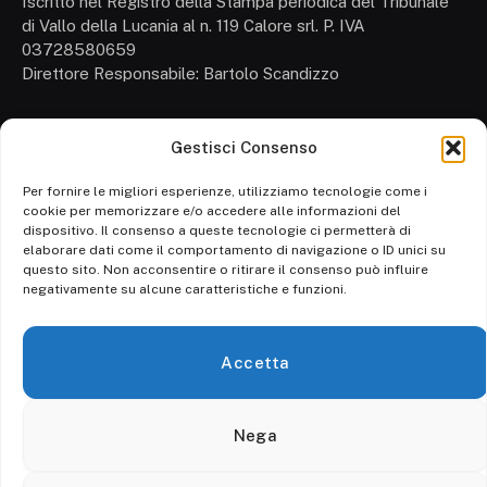
Iscritto nel Registro della Stampa periodica del Tribunale
di Vallo della Lucania al n. 119 Calore srl. P. IVA
03728580659
Direttore Responsabile: Bartolo Scandizzo
Gestisci Consenso
Cronaca
Attualità
Per fornire le migliori esperienze, utilizziamo tecnologie come i
cookie per memorizzare e/o accedere alle informazioni del
Politica
dispositivo. Il consenso a queste tecnologie ci permetterà di
elaborare dati come il comportamento di navigazione o ID unici su
Ambiente
questo sito. Non acconsentire o ritirare il consenso può influire
negativamente su alcune caratteristiche e funzioni.
Cronaca
Economia
Accetta
Personaggi
Nega