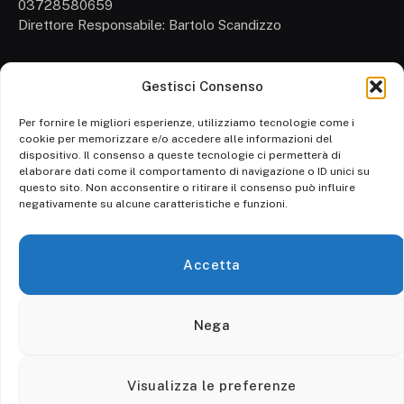
03728580659
Direttore Responsabile: Bartolo Scandizzo
Gestisci Consenso
Cronaca
Attualità
Per fornire le migliori esperienze, utilizziamo tecnologie come i
cookie per memorizzare e/o accedere alle informazioni del
Politica
dispositivo. Il consenso a queste tecnologie ci permetterà di
elaborare dati come il comportamento di navigazione o ID unici su
Ambiente
questo sito. Non acconsentire o ritirare il consenso può influire
negativamente su alcune caratteristiche e funzioni.
Cronaca
Economia
Accetta
Personaggi
Nega
© 2026 Calore srl. - P. IVA 03728580659 - Tutti i diritti riservati.
Visualizza le preferenze