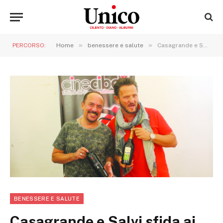
»
»
PERCORSO:
Home
benessere e salute
Casagrande e Salvi sfida ai fornelli
BENESSERE E SALUTE
Casagrande e Salvi sfida ai