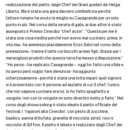
realizzazione del piatto, dagli Chef dei Grani guidati da Helga
Liberto. Ma è stata una gara davvero combattuta perché
l’attore romano ha avuto la meglio su Casagrande per un solo
punto in più. Nel corso della serata di gala, ai due attori è stato
assegnato il Premio Cinecibo “chef actor”. “Questa per me è
stata una cosa inedita perché non avevo mai cucinato, prima, in
vita mia – ha ammesso placidamente Enzo Salvi nel corso della
premiazione – tranne il latte coi biscotti ai miei figli. Grazie per i
meravigliosi prodotti che questa terra ha messo a disposizione.”
“Ho perso – ha replicato Casagrande – oggi ho fatto una sfida e
ho perso però voglio fare denuncia – ha aggiunto
scherzosamente – perché è stata una lotta impari: quel signore
si è presentato con 4 persone ad aiutarlo di cui 3 chef, l’unico
che non sapeva cucinare era lui. Io ho fatto spaghetto a
vongole, non con le vongole mi sono divertito molto a farlo.” Nel
corso degli showcooking è stato ideato il piatto ufficiale del
festival: i “rigatoni alla Cinecibo” con pesto di zucchine,
basilico, panna di bufala, granella di nocciola, pinoli, noci e
nocciole di Giffoni. Il piatto è ideato e realizzato dagli Chef dei