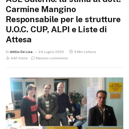
Carmine Mangino
Responsabile per le strutture
U.O.C. CUP, ALPI e Liste di
Attesa
Di
Attilio De Lisa
24 Luglio 2025
3 Min Lettura
442
Visite
Nessun commento