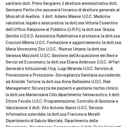
sanitario dott. Primo Sergianni, il direttore amministrativo dott.
Germano Perito che assumerà l’incarico di direttore generale al
Moscati di Avellino, il dott. Adamo Maiese U.O.C. Medicina
valutativa, legale e assicurativa; la dott.ssa Vittoria Cosentino
dell’Ufficio Ralazione al Pubblico (U.R.P.); la dott.ssa Grazia
Gentile U.O.S.D. Assistenza Riabilitativa e protesica; la dott.ssa
Coscioni Milena U.O.C. Formazione e aggiornamento; la dott.ssa
Maria Vincenzina Zito U.O.C. Risorse Umane; la dott.ssa
Vanessa Mazziotti U.O.C. Gestione dell’Acquisizione dei Beni e
Servizi ed Economato; la dott.ssa Eliana Ambrosio U.O.C. Affari
Generali e Istituzionali; l’Ing. Luigi Miranda U.O.C. Servizio di
Prevenzione e Protezione – Sorveglianza Sanitaria succedendo
ad Aristide Tortora; la dott.ssa Anna Bellissimo U.O.C. Risk
Management: Sicurezza dei pazienti e gestione rischio clinico;
la dott.ssa Mariarosaria Cillo dipartimento farmaceutico; il dott.
Ettore Ferullo U.O.C. Programmazione, Controllo di Gestione e
Valutazione; il dott. Vito Antonio Gianni U.O.C. Servizio
Informativo aziendale; la dott.ssa Francesca Morelli
Dipartimento di Salute Mentale, Dipartimento delle