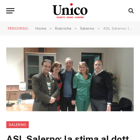
»
»
»
PERCORSO:
Home
Rubriche
Salerno
ASL Salerno: la stima al dott. Carmine Mangino Responsabile per le strutture U.O.C. CUP, ALPI e Liste di Attesa
SALERNO
ASL Salerno: la stima al dott.