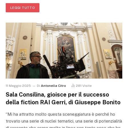
LEGGI TUTTO
11 Maggio 2025
Di
Antonella Citro
281
Visite
Sala Consilina, gioisce per il successo
della fiction RAI Gerri, di Giuseppe Bonito
“Mi ha attratto molto questa sceneggiatura è perché ho
trovato una serie di nuclei tematici, una serie di potenzialità
di racconto che erano molto in linea con tante cose che ho