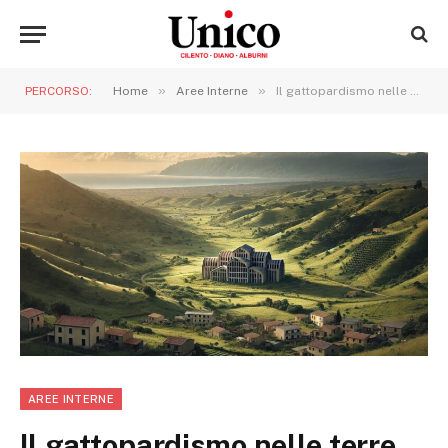
»
»
PERCORSO:
Home
Aree Interne
Il gattopardismo nelle terre del Cilento, Vallo di Diano e Alburni: il nemico silenzioso del progresso delle aree interne
AREE INTERNE
Il gattopardismo nelle terre