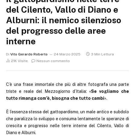
del Cilento, Vallo di Diano e
Alburni: il nemico silenzioso
del progresso delle aree
interne
Di
Vito Gerardo Roberto
24 Marzo 2025
3 Min Lettura
21K
Visite
Nessun commento
C’è una frase immortale che più di altre fotografa una parte
triste e reale del Mezzogiorno d’Italia: «
Se vogliamo che
tutto rimanga com’è, bisogna che tutto cambi
».
È l’essenza stessa del gattopardismo, un male antico e subdolo
che paralizza lo sviluppo e consuma lentamente le speranze di
crescita e progresso nelle terre interne del Cilento, Vallo di
Diano e Alburni.