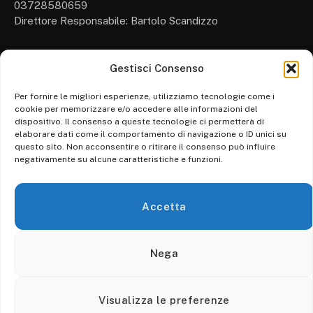
03728580659
Direttore Responsabile: Bartolo Scandizzo
Gestisci Consenso
Cronaca
Attualità
Per fornire le migliori esperienze, utilizziamo tecnologie come i
cookie per memorizzare e/o accedere alle informazioni del
Politica
dispositivo. Il consenso a queste tecnologie ci permetterà di
elaborare dati come il comportamento di navigazione o ID unici su
Ambiente
questo sito. Non acconsentire o ritirare il consenso può influire
negativamente su alcune caratteristiche e funzioni.
Cronaca
Economia
Accetta
Personaggi
Nega
© 2026 Calore srl. - P. IVA 03728580659 - Tutti i diritti riservati.
Visualizza le preferenze