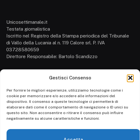
Unicosettimanale.it
Testata giornalistica
Iscritto nel Registro della Stampa periodica del Tribunale
di Vallo della Lucania al n. 119 Calore srl. P. IVA
03728580659
Direttore Responsabile: Bartolo Scandizzo
Gestisci Consenso
Cronaca
Attualità
Per fornire le migliori esperienze, utilizziamo tecnologie come i
cookie per memorizzare e/o accedere alle informazioni del
Politica
dispositivo. Il consenso a queste tecnologie ci permetterà di
elaborare dati come il comportamento di navigazione o ID unici su
Ambiente
questo sito. Non acconsentire o ritirare il consenso può influire
negativamente su alcune caratteristiche e funzioni.
Cronaca
Economia
Accetta