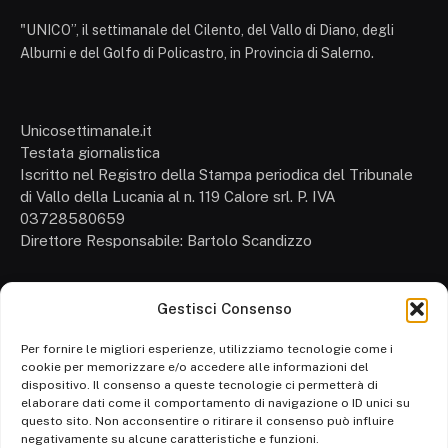
"UNICO”, il settimanale del Cilento, del Vallo di Diano, degli
Alburni e del Golfo di Policastro, in Provincia di Salerno.
Unicosettimanale.it
Testata giornalistica
Iscritto nel Registro della Stampa periodica del Tribunale
di Vallo della Lucania al n. 119 Calore srl. P. IVA
03728580659
Direttore Responsabile: Bartolo Scandizzo
Gestisci Consenso
Cronaca
Attualità
Per fornire le migliori esperienze, utilizziamo tecnologie come i
cookie per memorizzare e/o accedere alle informazioni del
Politica
dispositivo. Il consenso a queste tecnologie ci permetterà di
elaborare dati come il comportamento di navigazione o ID unici su
Ambiente
questo sito. Non acconsentire o ritirare il consenso può influire
negativamente su alcune caratteristiche e funzioni.
Cronaca