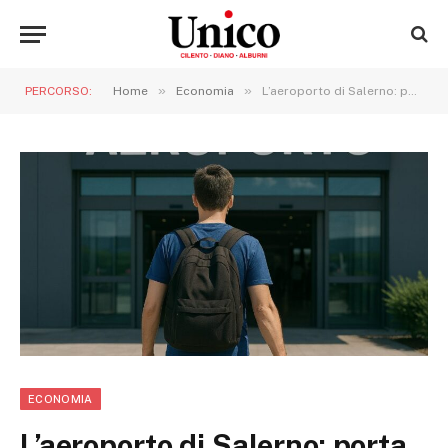
»
»
PERCORSO:
Home
Economia
L’aeroporto di Salerno: porta d’accesso al mondo e occasione di svolta per Cilento, Vallo di Diano e Alburni
ECONOMIA
L’aeroporto di Salerno: porta