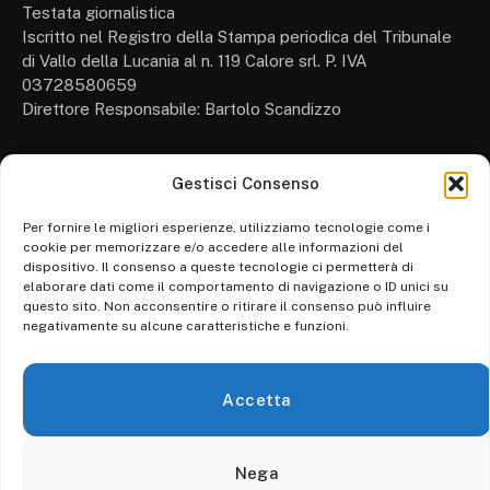
Testata giornalistica
Iscritto nel Registro della Stampa periodica del Tribunale
di Vallo della Lucania al n. 119 Calore srl. P. IVA
03728580659
Direttore Responsabile: Bartolo Scandizzo
Gestisci Consenso
Cronaca
Attualità
Per fornire le migliori esperienze, utilizziamo tecnologie come i
cookie per memorizzare e/o accedere alle informazioni del
Politica
dispositivo. Il consenso a queste tecnologie ci permetterà di
elaborare dati come il comportamento di navigazione o ID unici su
Ambiente
questo sito. Non acconsentire o ritirare il consenso può influire
negativamente su alcune caratteristiche e funzioni.
Cronaca
Economia
Accetta
Personaggi
Nega