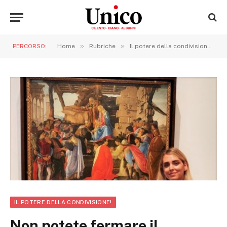
»
»
»
PERCORSO:
Home
Rubriche
Il potere della condivisione!
IL POTERE DELLA CONDIVISIONE!
Non potete fermare il