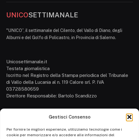
UNICO
SETTIMANALE
"UNICO”, il settimanale del Cilento, del Vallo di Diano, degli
Alburni e del Golfo di Policastro, in Provincia di Salerno.
Unicosettimanale.it
Testata giornalistica
Iscritto nel Registro della Stampa periodica del Tribunale
di Vallo della Lucania al n. 119 Calore srl. P. IVA
03728580659
Direttore Responsabile: Bartolo Scandizzo
Gestisci Consenso
Cronaca
Attualità
Per fornire le migliori esperienze, utilizziamo tecnologie come i
cookie per memorizzare e/o accedere alle informazioni del