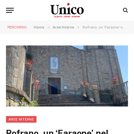
»
»
PERCORSO:
Home
Aree Interne
Rofrano, un ‘Faraone’ nel cuore del Cilento
AREE INTERNE
Rofrano, un ‘Faraone’ nel