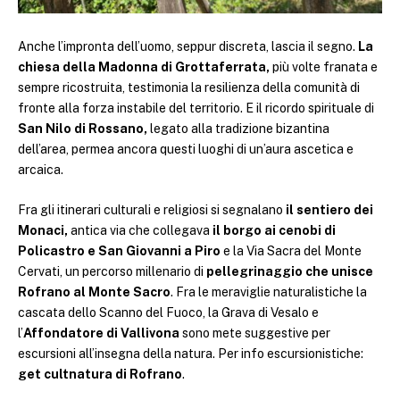
Anche l’impronta dell’uomo, seppur discreta, lascia il segno.
La
chiesa della Madonna di Grottaferrata,
più volte franata e
sempre ricostruita, testimonia la resilienza della comunità di
fronte alla forza instabile del territorio. E il ricordo spirituale di
San Nilo di Rossano,
legato alla tradizione bizantina
dell’area, permea ancora questi luoghi di un’aura ascetica e
arcaica.
Fra gli itinerari culturali e religiosi si segnalano
il sentiero dei
Monaci,
antica via che collegava
il borgo ai cenobi di
Policastro e San Giovanni a Piro
e la Via Sacra del Monte
Cervati, un percorso millenario di
pellegrinaggio che unisce
Rofrano al Monte Sacro
. Fra le meraviglie naturalistiche la
cascata dello Scanno del Fuoco, la Grava di Vesalo e
l’
Affondatore di Vallivona
sono mete suggestive per
escursioni all’insegna della natura. Per info escursionistiche:
get cultnatura di Rofrano
.