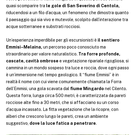
quasi scomparire tra
le gole di San Severino di Centola,
riducendosi a un filo d’acqua, un fenomeno che dimostra quanto
il paesaggio qui sia vivo e mutevole, scolpito dall’interazione tra
acque sotterranee e substrati rocciosi.
Un’esperienza imperdibile per gli escursionisti è
il sentiero
Emmisi–Melaina,
un percorso poco conosciuto ma
straordinario per valore naturalistico.
Tra forre profonde,
cascate, cavità ombrose
e vegetazione ripariale rigogliosa, si
cammina in un mondo sospeso tra luce e roccia, dove ogni passo
è un’immersione nel tempo geologico. Il “fiume Emmisi” è in
realtà il nome con cui viene comunemente chiamata la Forra
dell’Emmisi, una gola scavata dal
fiume Mingardo
nel Cilento.
Questa forra, lunga circa 500 metri, è caratterizzata da pareti
rocciose alte fino a 30 metri, che si affacciano su un corso
d’acqua incassato. La fitta vegetazione che la ricopre, con
alberi che crescono lungo le pareti, crea un ambiente
suggestivo,
dove la luce fatica a penetrare
.