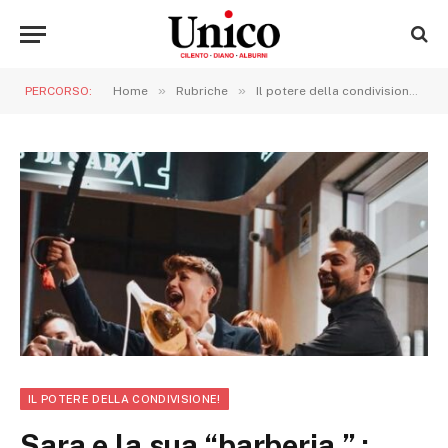
»
»
»
PERCORSO:
Home
Rubriche
Il potere della condivisione!
IL POTERE DELLA CONDIVISIONE!
Sara e la sua “barberia ” :