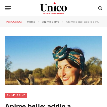
»
»
PERCORSO:
Home
Anime Salve
Anime belle: addio a Fraintesa, la travel blogger che aveva raccontato la sua malattia
ANIME SALVE
Anime belle: addio a