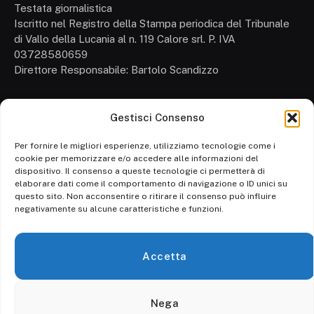
Testata giornalistica
Iscritto nel Registro della Stampa periodica del Tribunale
di Vallo della Lucania al n. 119 Calore srl. P. IVA
03728580659
Direttore Responsabile: Bartolo Scandizzo
Gestisci Consenso
Cronaca
Attualità
Per fornire le migliori esperienze, utilizziamo tecnologie come i
cookie per memorizzare e/o accedere alle informazioni del
Politica
dispositivo. Il consenso a queste tecnologie ci permetterà di
elaborare dati come il comportamento di navigazione o ID unici su
Ambiente
questo sito. Non acconsentire o ritirare il consenso può influire
negativamente su alcune caratteristiche e funzioni.
Cronaca
Economia
Accetta
Personaggi
Nega