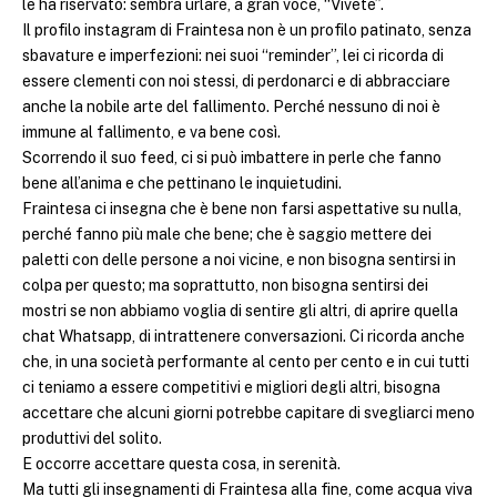
le ha riservato: sembra urlare, a gran voce, “Vivete”.
Il profilo instagram di Fraintesa non è un profilo patinato, senza
sbavature e imperfezioni: nei suoi “reminder”, lei ci ricorda di
essere clementi con noi stessi, di perdonarci e di abbracciare
anche la nobile arte del fallimento. Perché nessuno di noi è
immune al fallimento, e va bene così.
Scorrendo il suo feed, ci si può imbattere in perle che fanno
bene all’anima e che pettinano le inquietudini.
Fraintesa ci insegna che è bene non farsi aspettative su nulla,
perché fanno più male che bene; che è saggio mettere dei
paletti con delle persone a noi vicine, e non bisogna sentirsi in
colpa per questo; ma soprattutto, non bisogna sentirsi dei
mostri se non abbiamo voglia di sentire gli altri, di aprire quella
chat Whatsapp, di intrattenere conversazioni. Ci ricorda anche
che, in una società performante al cento per cento e in cui tutti
ci teniamo a essere competitivi e migliori degli altri, bisogna
accettare che alcuni giorni potrebbe capitare di svegliarci meno
produttivi del solito.
E occorre accettare questa cosa, in serenità.
Ma tutti gli insegnamenti di Fraintesa alla fine, come acqua viva