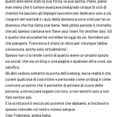
questi anni siete stati la sua forza, la sua spinta. Piano, piano
man mano che il tumore avanzava (malgrado cinque (!) cicli di
chemio) ha lasciato gli impegni lavorativi per dedicarsi solo a voi.
I segreti del martedì e i quiz della domenica sono stati per lei un
diversivo che l’ha fatta star bene. Nell’ultimo periodo il ritornello
che più spesso cantava era ‘Save your tears for another day’. Ed
è quello che sicuramente vorrebbe lei oggi da voi. Sorridere più
che piangere. Francesca è stata un dono per chiunque l’abbia
conosciuta, anche solo virtualmente”.
Spesso non ci si rende conto di quanto avere un proprio spazio
sui social, che sia un blog o una pagina o qualsiasi altra cosa, sia
salvifico.
Gli altri vedono soltanto la punta dell’iceberg, ma la realtà è che
curare qualcosa di così intimo e personale come un blog è come
costruire un ponte che ti permette di arrivare al cuore delle
persone, a intrecciare legami con loro, a non sentirti solo e non
farli sentire soli.
E la scrittura è il mezzo più potente che abbiamo, e l’inchiostro
spesso coincide col nostro stesso sangue.
Ciao Fraintesa, anima bella.