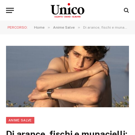
»
»
PERCORSO:
Home
Anime Salve
Di arance, fischi e munacielli: l’ultimo film di Sorrentino, tra luci e ombre
ANIME SALVE
Di arance, fischi e munacielli: