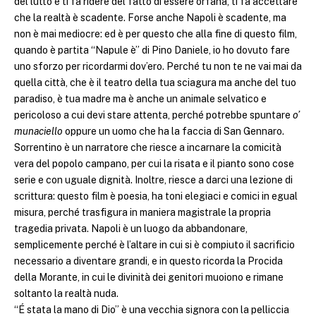
del lutto e ti fa ridere del fatto di essere orfana, ti fa accettare
che la realtà è scadente. Forse anche Napoli è scadente, ma
non è mai mediocre: ed è per questo che alla fine di questo film,
quando è partita “Napule è” di Pino Daniele, io ho dovuto fare
uno sforzo per ricordarmi dov’ero. Perché tu non te ne vai mai da
quella città, che è il teatro della tua sciagura ma anche del tuo
paradiso, è tua madre ma è anche un animale selvatico e
pericoloso a cui devi stare attenta, perché potrebbe spuntare
o’
munaciello
oppure un uomo che ha la faccia di San Gennaro.
Sorrentino è un narratore che riesce a incarnare la comicità
vera del popolo campano, per cui la risata e il pianto sono cose
serie e con uguale dignità. Inoltre, riesce a darci una lezione di
scrittura: questo film è poesia, ha toni elegiaci e comici in egual
misura, perché trasfigura in maniera magistrale la propria
tragedia privata. Napoli è un luogo da abbandonare,
semplicemente perché è l’altare in cui si è compiuto il sacrificio
necessario a diventare grandi, e in questo ricorda la Procida
della Morante, in cui le divinità dei genitori muoiono e rimane
soltanto la realtà nuda.
“É stata la mano di Dio” è una vecchia signora con la pelliccia