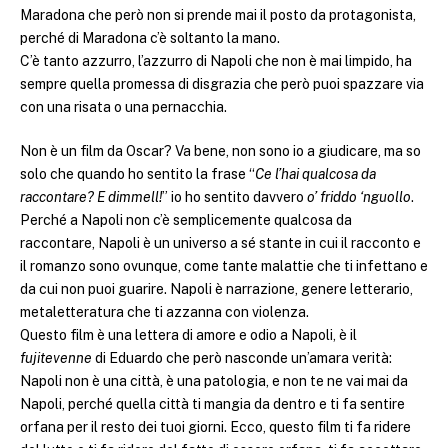
Maradona che però non si prende mai il posto da protagonista,
perché di Maradona c’è soltanto la mano.
C’è tanto azzurro, l’azzurro di Napoli che non è mai limpido, ha
sempre quella promessa di disgrazia che però puoi spazzare via
con una risata o una pernacchia.
Non è un film da Oscar? Va bene, non sono io a giudicare, ma so
solo che quando ho sentito la frase “
Ce l’hai qualcosa da
raccontare? E dimmell!
” io ho sentito davvero
o’ friddo ‘nguollo
.
Perché a Napoli non c’è semplicemente qualcosa da
raccontare, Napoli è un universo a sé stante in cui il racconto e
il romanzo sono ovunque, come tante malattie che ti infettano e
da cui non puoi guarire. Napoli è narrazione, genere letterario,
metaletteratura che ti azzanna con violenza.
Questo film è una lettera di amore e odio a Napoli, è il
fujitevenne
di Eduardo che però nasconde un’amara verità:
Napoli non è una città, è una patologia, e non te ne vai mai da
Napoli, perché quella città ti mangia da dentro e ti fa sentire
orfana per il resto dei tuoi giorni. Ecco, questo film ti fa ridere