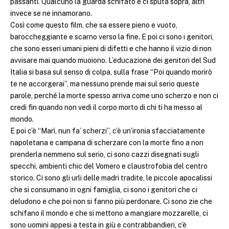
passanti. Qualcuno la guarda schifato e ci sputa sopra, altri
invece se ne innamorano.
Così come questo film, che sa essere pieno e vuoto,
baroccheggiante e scarno verso la fine. E poi ci sono i genitori,
che sono esseri umani pieni di difetti e che hanno il vizio di non
avvisare mai quando muoiono. L’educazione dei genitori del Sud
Italia si basa sul senso di colpa, sulla frase “Poi quando morirò
te ne accorgerai”, ma nessuno prende mai sul serio queste
parole, perché la morte spesso arriva come uno scherzo e non ci
credi fin quando non vedi il corpo morto di chi ti ha messo al
mondo.
E poi c’è “Marì, nun fa’ scherzi”, c’è un’ironia sfacciatamente
napoletana e campana di scherzare con la morte fino a non
prenderla nemmeno sul serio, ci sono cazzi disegnati sugli
specchi, ambienti chic del Vomero e claustrofobia del centro
storico. Ci sono gli urli delle madri tradite, le piccole apocalissi
che si consumano in ogni famiglia, ci sono i genitori che ci
deludono e che poi non si fanno più perdonare. Ci sono zie che
schifano il mondo e che si mettono a mangiare mozzarelle, ci
sono uomini appesi a testa in giù e contrabbandieri, c’è