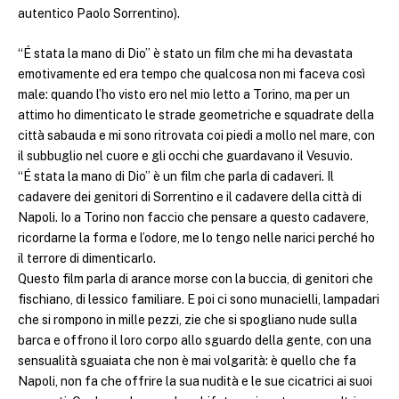
autentico Paolo Sorrentino).
“É stata la mano di Dio” è stato un film che mi ha devastata
emotivamente ed era tempo che qualcosa non mi faceva così
male: quando l’ho visto ero nel mio letto a Torino, ma per un
attimo ho dimenticato le strade geometriche e squadrate della
città sabauda e mi sono ritrovata coi piedi a mollo nel mare, con
il subbuglio nel cuore e gli occhi che guardavano il Vesuvio.
“É stata la mano di Dio” è un film che parla di cadaveri. Il
cadavere dei genitori di Sorrentino e il cadavere della città di
Napoli. Io a Torino non faccio che pensare a questo cadavere,
ricordarne la forma e l’odore, me lo tengo nelle narici perché ho
il terrore di dimenticarlo.
Questo film parla di arance morse con la buccia, di genitori che
fischiano, di lessico familiare. E poi ci sono munacielli, lampadari
che si rompono in mille pezzi, zie che si spogliano nude sulla
barca e offrono il loro corpo allo sguardo della gente, con una
sensualità sguaiata che non è mai volgarità: è quello che fa
Napoli, non fa che offrire la sua nudità e le sue cicatrici ai suoi