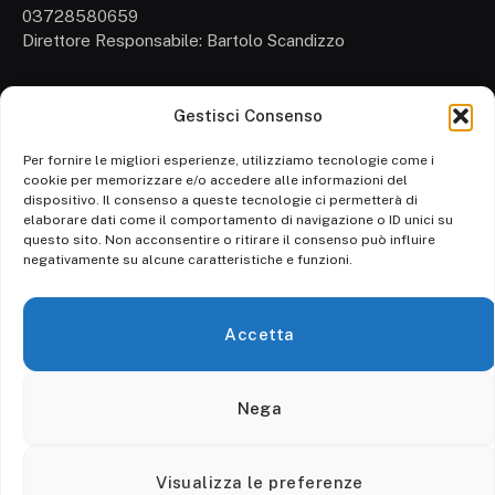
03728580659
Direttore Responsabile: Bartolo Scandizzo
Gestisci Consenso
Cronaca
Attualità
Per fornire le migliori esperienze, utilizziamo tecnologie come i
cookie per memorizzare e/o accedere alle informazioni del
Politica
dispositivo. Il consenso a queste tecnologie ci permetterà di
elaborare dati come il comportamento di navigazione o ID unici su
Ambiente
questo sito. Non acconsentire o ritirare il consenso può influire
negativamente su alcune caratteristiche e funzioni.
Cronaca
Economia
Accetta
Personaggi
Nega
© 2026 Calore srl. - P. IVA 03728580659 - Tutti i diritti riservati.
Visualizza le preferenze