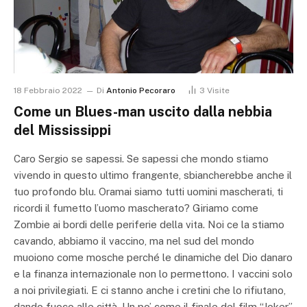
18 Febbraio 2022
Di
Antonio Pecoraro
3
Visite
Come un Blues-man uscito dalla nebbia
del Mississippi
Caro Sergio se sapessi. Se sapessi che mondo stiamo
vivendo in questo ultimo frangente, sbiancherebbe anche il
tuo profondo blu. Oramai siamo tutti uomini mascherati, ti
ricordi il fumetto l’uomo mascherato? Giriamo come
Zombie ai bordi delle periferie della vita. Noi ce la stiamo
cavando, abbiamo il vaccino, ma nel sud del mondo
muoiono come mosche perché le dinamiche del Dio danaro
e la finanza internazionale non lo permettono. I vaccini solo
a noi privilegiati. E ci stanno anche i cretini che lo rifiutano,
dando fuoco alle città. Un po’ come il finale del film “Joker”