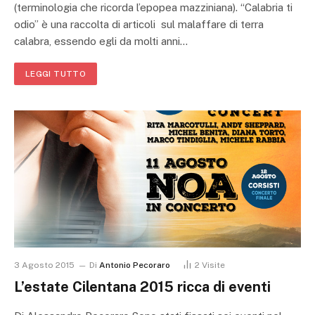
(terminologia che ricorda l’epopea mazziniana). “Calabria ti
odio” è una raccolta di articoli sul malaffare di terra
calabra, essendo egli da molti anni…
LEGGI TUTTO
3 Agosto 2015
Di
Antonio Pecoraro
2
Visite
L’estate Cilentana 2015 ricca di eventi