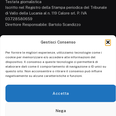
Testata giornalistica
Iscritto nel Registro della Stampa periodica del Tribunale
di Vallo della Lucania al n. 119 Calore srl. P. IVA
03728580659
Direttore Responsabile: Bartolo Scandizzo
Gestisci Consenso
Cronaca
Attualità
Per fornire le migliori esperienze, utilizziamo tecnologie come i
cookie per memorizzare e/o accedere alle informazioni del
Politica
dispositivo. Il consenso a queste tecnologie ci permetterà di
elaborare dati come il comportamento di navigazione o ID unici su
Ambiente
questo sito. Non acconsentire o ritirare il consenso può influire
negativamente su alcune caratteristiche e funzioni.
Cronaca
Economia
Accetta
Personaggi
Nega