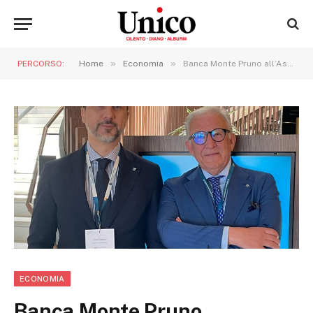
»
»
PERCORSO:
Home
Economia
Banca Monte Pruno all’Assemblea di Cassa Centrale Banca
ECONOMIA
Banca Monte Pruno