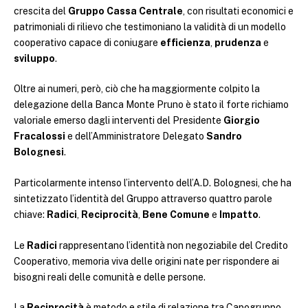
crescita del
Gruppo Cassa Centrale
, con risultati economici e
patrimoniali di rilievo che testimoniano la validità di un modello
cooperativo capace di coniugare
efficienza
,
prudenza
e
sviluppo
.
Oltre ai numeri, però, ciò che ha maggiormente colpito la
delegazione della Banca Monte Pruno è stato il forte richiamo
valoriale emerso dagli interventi del Presidente
Giorgio
Fracalossi
e dell’Amministratore Delegato
Sandro
Bolognesi
.
Particolarmente intenso l’intervento dell’A.D. Bolognesi, che ha
sintetizzato l’identità del Gruppo attraverso quattro parole
chiave:
Radici
,
Reciprocità
,
Bene Comune
e
Impatto
.
Le
Radici
rappresentano l’identità non negoziabile del Credito
Cooperativo, memoria viva delle origini nate per rispondere ai
bisogni reali delle comunità e delle persone.
La
Reciprocità
è metodo e stile di relazione tra Capogruppo,