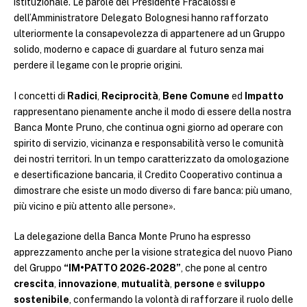
istituzionale. Le parole del Presidente Fracalossi e
dell’Amministratore Delegato Bolognesi hanno rafforzato
ulteriormente la consapevolezza di appartenere ad un Gruppo
solido, moderno e capace di guardare al futuro senza mai
perdere il legame con le proprie origini.
I concetti di
Radici
,
Reciprocità
,
Bene Comune
ed
Impatto
rappresentano pienamente anche il modo di essere della nostra
Banca Monte Pruno, che continua ogni giorno ad operare con
spirito di servizio, vicinanza e responsabilità verso le comunità
dei nostri territori. In un tempo caratterizzato da omologazione
e desertificazione bancaria, il Credito Cooperativo continua a
dimostrare che esiste un modo diverso di fare banca: più umano,
più vicino e più attento alle persone».
La delegazione della Banca Monte Pruno ha espresso
apprezzamento anche per la visione strategica del nuovo Piano
del Gruppo
“IM•PATTO 2026-2028”
, che pone al centro
crescita
,
innovazione
,
mutualità
,
persone
e
sviluppo
sostenibile
, confermando la volontà di rafforzare il ruolo delle