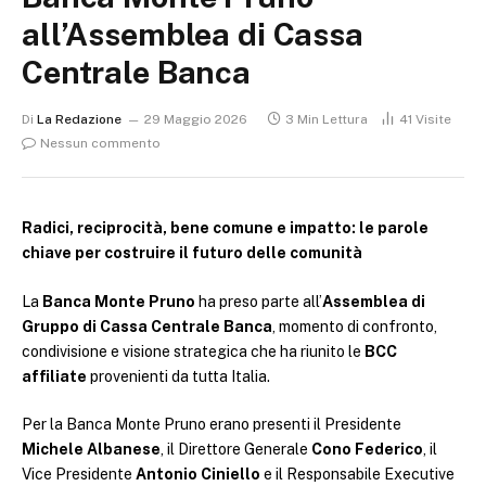
all’Assemblea di Cassa
Centrale Banca
Di
La Redazione
29 Maggio 2026
3 Min Lettura
41
Visite
Nessun commento
Radici, reciprocità, bene comune e impatto: le parole
chiave per costruire il futuro delle comunità
La
Banca Monte Pruno
ha preso parte all’
Assemblea di
Gruppo di Cassa Centrale Banca
, momento di confronto,
condivisione e visione strategica che ha riunito le
BCC
affiliate
provenienti da tutta Italia.
Per la Banca Monte Pruno erano presenti il Presidente
Michele Albanese
, il Direttore Generale
Cono Federico
, il
Vice Presidente
Antonio Ciniello
e il Responsabile Executive