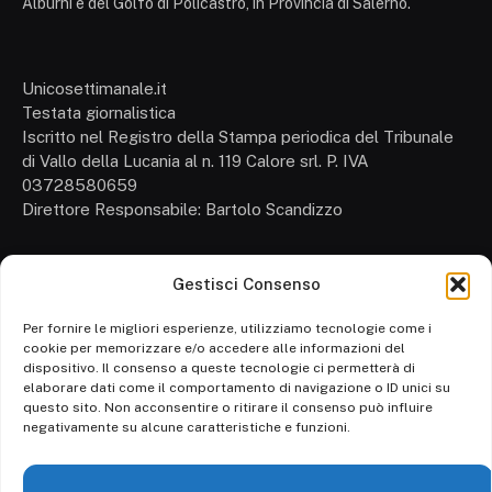
Alburni e del Golfo di Policastro, in Provincia di Salerno.
Unicosettimanale.it
Testata giornalistica
Iscritto nel Registro della Stampa periodica del Tribunale
di Vallo della Lucania al n. 119 Calore srl. P. IVA
03728580659
Direttore Responsabile: Bartolo Scandizzo
Gestisci Consenso
Cronaca
Attualità
Per fornire le migliori esperienze, utilizziamo tecnologie come i
cookie per memorizzare e/o accedere alle informazioni del
Politica
dispositivo. Il consenso a queste tecnologie ci permetterà di
elaborare dati come il comportamento di navigazione o ID unici su
Ambiente
questo sito. Non acconsentire o ritirare il consenso può influire
negativamente su alcune caratteristiche e funzioni.
Cronaca
Economia