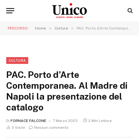
»
»
PERCORSO:
Home
Cultura
PAC. Porto d’Arte Contemporanea. Al Madre di Napoli la presentazione del catalogo
CULTURA
PAC. Porto d’Arte
Contemporanea. Al Madre di
Napoli la presentazione del
catalogo
Di
FORNACE FALCONE
7 Marzo 2023
2 Min Lettura
3
Visite
Nessun commento