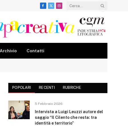
Facebook
X
Instagram
(Twitter)
Archivio
Contatti
POPOLARI
RECENTI
RUBRICHE
5 Febbraio 2026
In
Intervista a Luigi Leuzzi autore del
saggio “Il Cilento che resta: tra
identità e territorio”