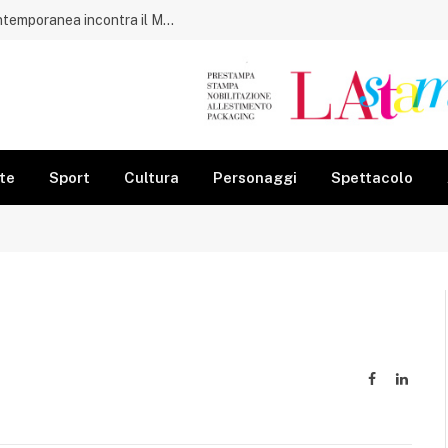
Acciaroli, il porto diventa museo: l’arte contemporanea incontra il Mediterraneo
te
Sport
Cultura
Personaggi
Spettacolo
Facebook
Linked