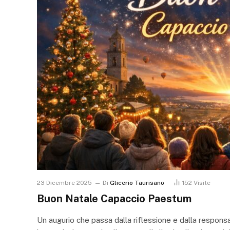
23 Dicembre 2025
Di
Glicerio Taurisano
152
Visite
Buon Natale Capaccio Paestum
Un augurio che passa dalla riflessione e dalla responsab