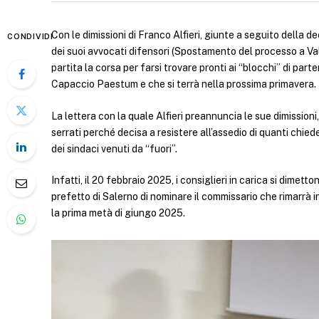
Con le dimissioni di Franco Alfieri, giunte a seguito della de
CONDIVIDI
dei suoi avvocati difensori (Spostamento del processo a Vall
partita la corsa per farsi trovare pronti ai “blocchi” di pa
Capaccio Paestum e che si terrà nella prossima primavera.
La lettera con la quale Alfieri preannuncia le sue dimissioni
serrati perché decisa a resistere all’assedio di quanti chie
dei sindaci venuti da “fuori”.
Infatti, il 20 febbraio 2025, i consiglieri in carica si dimet
prefetto di Salerno di nominare il commissario che rimarrà in
la prima metà di giungo 2025.