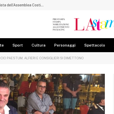
Gorga ricorda Raffaele Lettieri, protagonista dell’Assemblea Costituente
te
Sport
Cultura
Personaggi
Spettacolo
IO PAESTUM, ALFIERI E CONSIGLIERI SI DIMETTONO