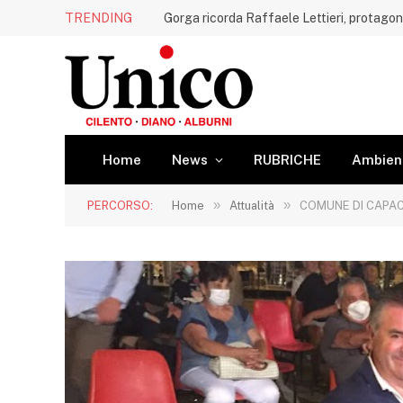
TRENDING
Home
News
RUBRICHE
Ambien
»
»
PERCORSO:
Home
Attualità
COMUNE DI CAPACC