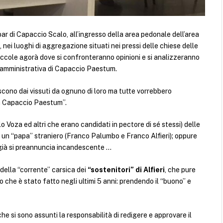
bar di Capaccio Scalo, all’ingresso della area pedonale dell’area
, nei luoghi di aggregazione situati nei pressi delle chiese delle
piccole agorà dove si confronteranno opinioni e si analizzeranno
ita amministrativa di Capaccio Paestum.
scono dai vissuti da ognuno di loro ma tutte vorrebbero
o a Capaccio Paestum”.
o Voza ed altri che erano candidati in pectore di sé stessi) delle
e un “papa” straniero (Franco Palumbo e Franco Alfieri); oppure
 già si preannuncia incandescente …
 della “corrente” carsica dei
“sostenitori” di Alfieri
, che pure
o che è stato fatto negli ultimi 5 anni: prendendo il “buono” e
 che si sono assunti la responsabilità di redigere e approvare il