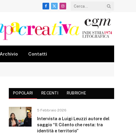
Facebook
X
Instagram
(Twitter)
Archivio
Contatti
POPOLARI
RECENTI
RUBRICHE
5 Febbraio 2026
Intervista a Luigi Leuzzi autore del
saggio “Il Cilento che resta: tra
identità e territorio”