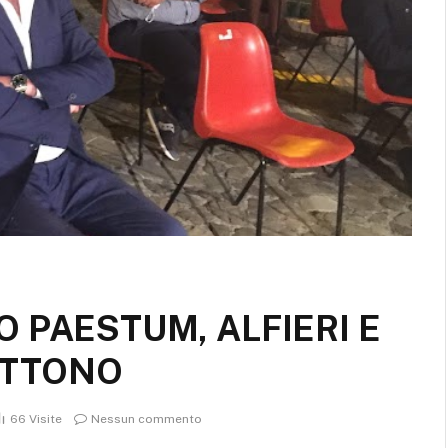
 PAESTUM, ALFIERI E
ETTONO
66
Visite
Nessun commento