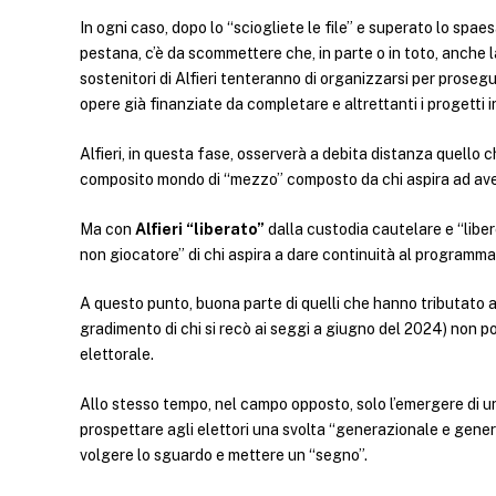
In ogni caso, dopo lo “sciogliete le file” e superato lo spa
pestana, c’è da scommettere che, in parte o in toto, anche 
sostenitori di Alfieri tenteranno di organizzarsi per prosegu
opere già finanziate da completare e altrettanti i progetti 
Alfieri, in questa fase, osserverà a debita distanza quello ch
composito mondo di “mezzo” composto da chi aspira ad avere
Ma con
Alfieri “liberato”
dalla custodia cautelare e “libero
non giocatore” di chi aspira a dare continuità al programma 
A questo punto, buona parte di quelli che hanno tributato a
gradimento di chi si recò ai seggi a giugno del 2024) non 
elettorale.
Allo stesso tempo, nel campo opposto, solo l’emergere di un
prospettare agli elettori una svolta “generazionale e genera
volgere lo sguardo e mettere un “segno”.