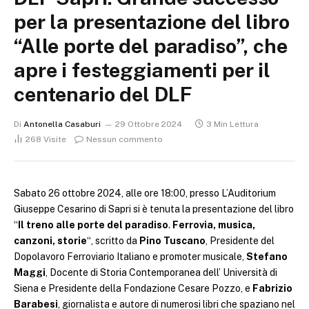
per la presentazione del libro
“Alle porte del paradiso”, che
apre i festeggiamenti per il
centenario del DLF
Di
Antonella Casaburi
29 Ottobre 2024
3 Min Lettura
268
Visite
Nessun commento
Sabato 26 ottobre 2024, alle ore 18:00, presso L’Auditorium
Giuseppe Cesarino di Sapri si è tenuta la presentazione del libro
“
Il treno alle porte del paradiso
.
Ferrovia, musica,
canzoni, storie
“, scritto da
Pino Tuscano
, Presidente del
Dopolavoro Ferroviario Italiano e promoter musicale,
Stefano
Maggi
, Docente di Storia Contemporanea dell’ Università di
Siena e Presidente della Fondazione Cesare Pozzo, e
Fabrizio
Barabesi
, giornalista e autore di numerosi libri che spaziano nel