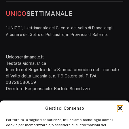
UNICO
SETTIMANALE
"UNICO”, il settimanale del Cilento, del Vallo di Diano, degli
Alburni e del Golfo di Policastro, in Provincia di Salerno.
Unicosettimanale.it
Testata giornalistica
Iscritto nel Registro della Stampa periodica del Tribunale
di Vallo della Lucania al n. 119 Calore srl. P. IVA
03728580659
Direttore Responsabile: Bartolo Scandizzo
Gestisci Consenso
Cronaca
Attualità
Per fornire le migliori esperienze, utilizziamo tecnologie come i
cookie per memorizzare e/o accedere alle informazioni del
Politica