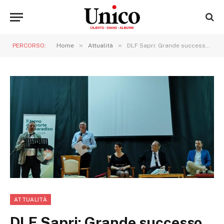
»
»
PERCORSO:
Home
Attualità
DLF Sapri: Grande successo per la presentazione del libro “Alle porte del paradiso”, che apre i festeggiamenti per il centenario del DLF
ATTUALITÀ
DLF Sapri: Grande successo