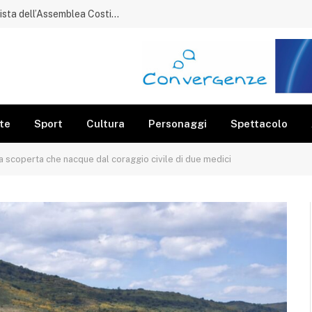
Gorga ricorda Raffaele Lettieri, protagonista dell’Assemblea Costituente
te
Sport
Cultura
Personaggi
Spettacolo
a scoperta che nacque dal coraggio civile di due medici