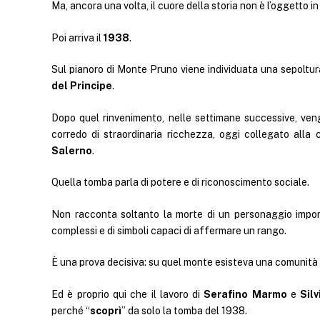
Ma, ancora una volta, il cuore della storia non è l’oggetto in
Poi arriva il
1938
.
Sul pianoro di Monte Pruno viene individuata una sepoltur
del Principe
.
Dopo quel rinvenimento, nelle settimane successive, ven
corredo di straordinaria ricchezza, oggi collegato alla
Salerno
.
Quella tomba parla di potere e di riconoscimento sociale.
Non racconta soltanto la morte di un personaggio importan
complessi e di simboli capaci di affermare un rango.
È una prova decisiva: su quel monte esisteva una comunità 
Ed è proprio qui che il lavoro di
Serafino Marmo
e
Silv
perché “
scoprì
” da solo la tomba del 1938.