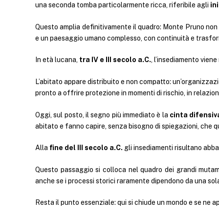
una seconda tomba particolarmente ricca, riferibile agli
in
Questo amplia definitivamente il quadro: Monte Pruno non 
e un paesaggio umano complesso, con continuità e trasform
In età lucana,
tra IV e III secolo a.C.
, l’insediamento vien
L’abitato appare distribuito e non compatto: un’organizzazi
pronto a offrire protezione in momenti di rischio, in relazio
Oggi, sul posto, il segno più immediato è la
cinta difensiv
abitato e fanno capire, senza bisogno di spiegazioni, che qui 
Alla
fine del III secolo a.C.
gli insediamenti risultano abb
Questo passaggio si colloca nel quadro dei grandi mutamen
anche se i processi storici raramente dipendono da una sol
Resta il punto essenziale: qui si chiude un mondo e se ne ap