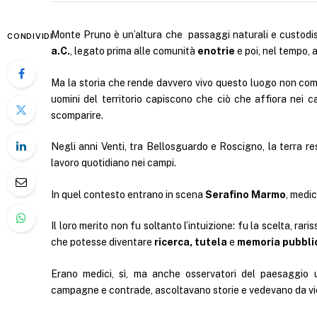
Monte Pruno è un’altura che passaggi naturali e custod
CONDIVIDI
a.C.
, legato prima alle comunità
enotrie
e poi, nel tempo,
Ma la storia che rende davvero vivo questo luogo non co
uomini del territorio capiscono che ciò che affiora nei c
scomparire.
Negli anni Venti, tra Bellosguardo e Roscigno, la terra res
lavoro quotidiano nei campi.
In quel contesto entrano in scena
Serafino Marmo
, medi
Il loro merito non fu soltanto l’intuizione: fu la scelta, rar
che potesse diventare
ricerca, tutela
e
memoria pubbli
Erano medici, sì, ma anche osservatori del paesaggio
campagne e contrade, ascoltavano storie e vedevano da vi