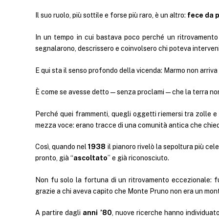
Il suo ruolo, più sottile e forse più raro, è un altro:
fece da p
In un tempo in cui bastava poco perché un ritrovamento si
segnalarono, descrissero e coinvolsero chi poteva interveni
E qui sta il senso profondo della vicenda: Marmo non arriva
È come se avesse detto — senza proclami — che la terra non
Perché quei frammenti, quegli oggetti riemersi tra zolle e
mezza voce: erano tracce di una comunità antica che chiede
Così, quando nel
1938
il pianoro rivelò la sepoltura più ce
pronto, già “
ascoltato
” e già riconosciuto.
Non fu solo la fortuna di un ritrovamento eccezionale: f
grazie a chi aveva capito che Monte Pruno non era un mont
A partire dagli
anni ’80
, nuove ricerche hanno individuat