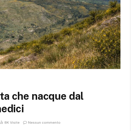
ta che nacque dal
medici
8K
Visite
Nessun commento