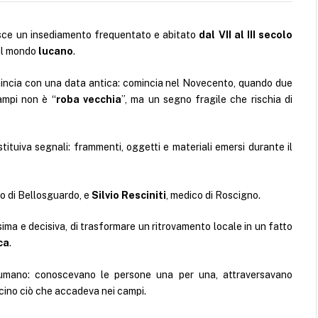
isce un insediamento frequentato e abitato
dal VII al III secolo
 al mondo
lucano
.
mincia con una data antica: comincia nel Novecento, quando due
ampi non è “
roba vecchia
”, ma un segno fragile che rischia di
tituiva segnali: frammenti, oggetti e materiali emersi durante il
co di Bellosguardo, e
Silvio Resciniti
, medico di Roscigno.
issima e decisiva, di trasformare un ritrovamento locale in un fatto
ca
.
 umano: conoscevano le persone una per una, attraversavano
cino ciò che accadeva nei campi.