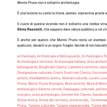
Monte Pruno non è soltanto archeologia.
È una lezione su come la storia, spesso, sopravvive grazie a
Il cuore di questa vicenda non è soltanto una tomba straor
Silvio Resciniti
, che seppero dare valore pubblico a ciò che
È anche per questo che Monte Pruno resta un esempio po
qualcuno, davanti a un segno fragile, decide di non lasciarl
archeologia
, 
Archeologia a Bellosguardo
, 
Archeologia a R
Archeologia e territorio
, 
Archeologia italiana
, 
Area archeol
bellosguardo
, 
Borghi del Cilento
, 
Cammini e territorio
, 
cile
Divulgazione culturale
, 
Enotri
, 
Enotri nel Cilento
, 
Escursioni
antichi
, 
Insediamento antico
, 
Itinerari culturali
, 
Lucani
, 
Luca
Pruno
, 
Monte Pruno Roscigno
, 
Mura antiche
, 
Mura di Mont
archeologico Salerno corredi
, 
Paesaggio culturale
, 
patrimo
roscigno
, 
scavi archeologici
, 
Sentieri Del Cilento
, 
Sepoltura
Storia Antica
, 
Storia del territorio
, 
storia locale
, 
Testimonia
Pruno
, 
Turismo culturale
, 
Turismo esperienziale
, 
Tutela del