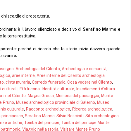
 chi sceglie di proteggerla.
dinaria: è il lavoro silenzioso e decisivo di
Serafino Marmo e
 la terra restituiva.
tente: perché ci ricorda che la storia inizia davvero quando
o svanire.
oscigno
, 
Archeologia del Cilento
, 
Archeologia e comunità
, 
ogica
, 
aree interne
, 
Aree interne del Cilento archeologia
, 
nto
, 
cinta muraria
, 
Corredo funerario
, 
Cosa vedere nel Cilento
, 
 culturali
, 
Età lucana
, 
Identità culturale
, 
Insediamenti d’altura
ni nel Cilento
, 
Magna Grecia
, 
Memoria del paesaggio
, 
Monte
e Pruno
, 
Museo archeologico provinciale di Salerno
, 
Museo
nio culturale
, 
Racconto archeologico
, 
Ricerca archeologica
, 
 principesca
, 
Serafino Marmo
, 
Silvio Resciniti
, 
Sito archeologico
, 
nze antiche
, 
Tomba del principe
, 
Tomba del principe Monte
 patrimonio
, 
Viaggio nella storia
, 
Visitare Monte Pruno