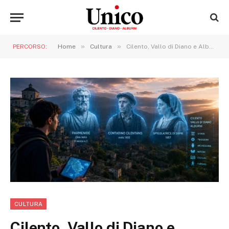
»
»
PERCORSO:
Home
Cultura
Cilento, Vallo di Diano e Alburni: con l’intelligenza artificiale la storia non si legge soltanto, prende voce, emoziona e torna a vivere
CULTURA
Cilento, Vallo di Diano e