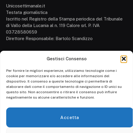
Unicosettimanale.it
Testata giornalistica
Iscritto nel Registro della Stampa periodica del Tribunale
di Vallo della Lucania al n. 119 Calore srl. P. IVA
03728580659
Direttore Responsabile: Bartolo Scandizzo
Gestisci Consenso
Cronaca
Attualità
Per fornire le migliori esperienze, utilizziamo tecnologie come i
cookie per memorizzare e/o accedere alle informazioni del
Politica
dispositivo. Il consenso a queste tecnologie ci permetterà di
elaborare dati come il comportamento di navigazione o ID unici su
Ambiente
questo sito. Non acconsentire o ritirare il consenso può influire
negativamente su alcune caratteristiche e funzioni.
Cronaca
Economia
Accetta
Personaggi