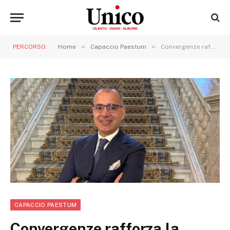
»
»
PERCORSO:
Home
Capaccio Paestum
Convergenze rafforza la propria rete e conferma la solidità dei ricavi nel primo trimestre 2026
CAPACCIO PAESTUM
Convergenze rafforza la