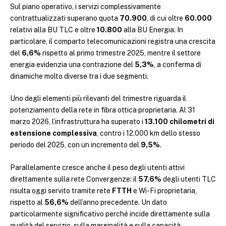
Sul piano operativo, i servizi complessivamente
contrattualizzati superano quota
70.900
, di cui oltre
60.000
relativi alla BU TLC e oltre
10.800
alla BU Energia. In
particolare, il comparto telecomunicazioni registra una crescita
del
6,6%
rispetto al primo trimestre 2025, mentre il settore
energia evidenzia una contrazione del
5,3%
, a conferma di
dinamiche molto diverse tra i due segmenti.
Uno degli elementi più rilevanti del trimestre riguarda il
potenziamento della rete in fibra ottica proprietaria. Al 31
marzo 2026, l’infrastruttura ha superato i
13.100 chilometri di
estensione complessiva
, contro i 12.000 km dello stesso
periodo del 2025, con un incremento del
9,5%
.
Parallelamente cresce anche il peso degli utenti attivi
direttamente sulla rete Convergenze: il
57,6%
degli utenti TLC
risulta oggi servito tramite rete
FTTH
e Wi-Fi proprietaria,
rispetto al
56,6%
dell’anno precedente. Un dato
particolarmente significativo perché incide direttamente sulla
qualità del servizio, sulla marginalità e sulla capacità