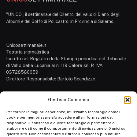
"UNICO”, il settimanale del Cilento, del Vallo di Diano, degli
Alburni e del Golfo di Policastro, in Provincia di Salerno.
Unicosettimanale.it
Testata giornalistica
Iscritto nel Registro della Stampa periodica del Tribunale
di Vallo della Lucania al n. 119 Calore srl. P. IVA
03728580659
Direttore Responsabile: Bartolo Scandizzo
Gestisci Consenso
Cronaca
Attualità
Per fornire le migliori esperienze, utilizziamo tecnologie come i
cookie per memorizzare e/o accedere alle informazioni del
Politica
dispositivo. Il consenso a queste tecnologie ci permetterà di
elaborare dati come il comportamento di navigazione o ID unici su
Ambiente
questo sito. Non acconsentire o ritirare il consenso può influire