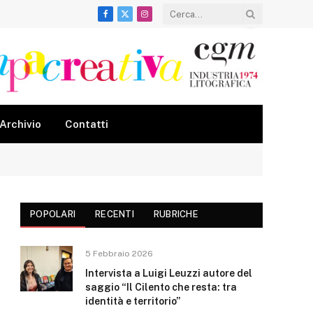
Facebook
X
Instagram
(Twitter)
Archivio
Contatti
POPOLARI
RECENTI
RUBRICHE
5 Febbraio 2026
Intervista a Luigi Leuzzi autore del
saggio “Il Cilento che resta: tra
identità e territorio”