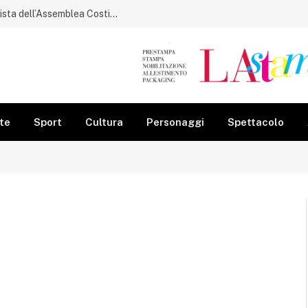
Gorga ricorda Raffaele Lettieri, protagonista dell’Assemblea Costituente
te
Sport
Cultura
Personaggi
Spettacolo