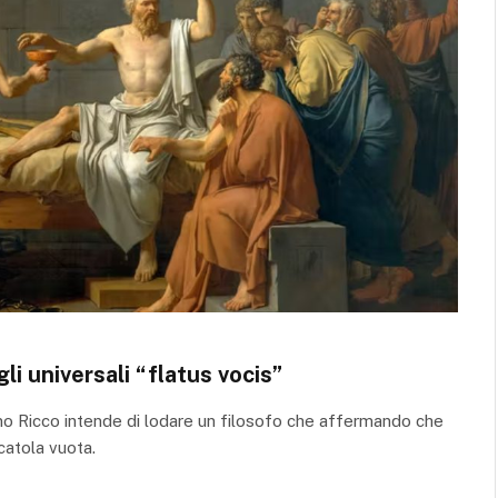
li universali “flatus vocis”
no Ricco intende di lodare un filosofo che affermando che
scatola vuota.