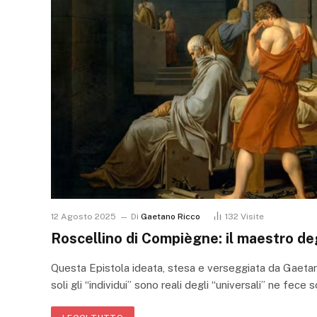
12 Agosto 2025
Di
Gaetano Ricco
132
Visite
Roscellino di Compiègne: il maestro deg
Questa Epistola ideata, stesa e verseggiata da Gaeta
soli gli “individui” sono reali degli “universali” ne fece 