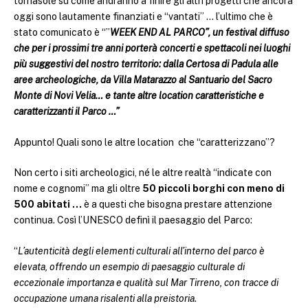
tornasole su come andranno a finire gli altri progetti che ancora
oggi sono lautamente finanziati e “vantati” … l’ultimo che è
stato comunicato è “”
WEEK END AL PARCO”, un festival diffuso
che per i prossimi tre anni porterà concerti e spettacoli nei luoghi
più suggestivi del nostro territorio: dalla Certosa di Padula alle
aree archeologiche, da Villa Matarazzo al Santuario del Sacro
Monte di Novi Velia… e tante altre location caratteristiche e
caratterizzanti il Parco …”
Appunto! Quali sono le altre location che “caratterizzano”?
Non certo i siti archeologici, né le altre realtà “indicate con
nome e cognomi” ma gli oltre
50 piccoli borghi con meno di
500 abitati …
è a questi che bisogna prestare attenzione
continua. Così l’UNESCO definì il paesaggio del Parco:
“
L’autenticità degli elementi culturali all’interno del parco è
elevata, offrendo un esempio di paesaggio culturale di
eccezionale importanza e qualità sul Mar Tirreno, con tracce di
occupazione umana risalenti alla preistoria.