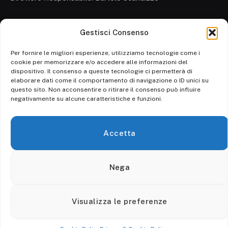
Gestisci Consenso
Cronaca
Attualità
Per fornire le migliori esperienze, utilizziamo tecnologie come i
cookie per memorizzare e/o accedere alle informazioni del
Politica
dispositivo. Il consenso a queste tecnologie ci permetterà di
elaborare dati come il comportamento di navigazione o ID unici su
Ambiente
questo sito. Non acconsentire o ritirare il consenso può influire
negativamente su alcune caratteristiche e funzioni.
Cronaca
Economia
Accetta
Personaggi
Nega
© 2026 Calore srl. - P. IVA 03728580659 - Tutti i diritti riservati.
Visualizza le preferenze
Privacy
Contatti