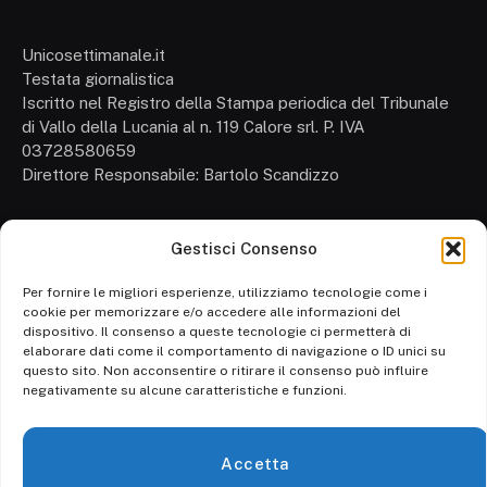
Unicosettimanale.it
Testata giornalistica
Iscritto nel Registro della Stampa periodica del Tribunale
di Vallo della Lucania al n. 119 Calore srl. P. IVA
03728580659
Direttore Responsabile: Bartolo Scandizzo
Gestisci Consenso
Cronaca
Attualità
Per fornire le migliori esperienze, utilizziamo tecnologie come i
cookie per memorizzare e/o accedere alle informazioni del
Politica
dispositivo. Il consenso a queste tecnologie ci permetterà di
elaborare dati come il comportamento di navigazione o ID unici su
Ambiente
questo sito. Non acconsentire o ritirare il consenso può influire
negativamente su alcune caratteristiche e funzioni.
Cronaca
Economia
Accetta
Personaggi