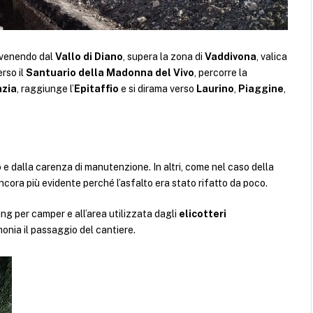
rovenendo dal
Vallo di Diano
, supera la zona di
Vaddivona
, valica
erso il
Santuario della Madonna del Vivo
, percorre la
azia
, raggiunge l’
Epitaffio
e si dirama verso
Laurino
,
Piaggine
,
 e dalla carenza di manutenzione. In altri, come nel caso della
ancora più evidente perché l’asfalto era stato rifatto da poco.
ng per camper e all’area utilizzata dagli
elicotteri
onia il passaggio del cantiere.