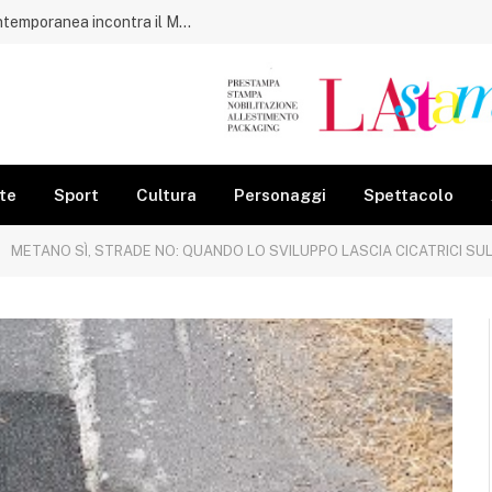
Acciaroli, il porto diventa museo: l’arte contemporanea incontra il Mediterraneo
te
Sport
Cultura
Personaggi
Spettacolo
METANO SÌ, STRADE NO: QUANDO LO SVILUPPO LASCIA CICATRICI SU