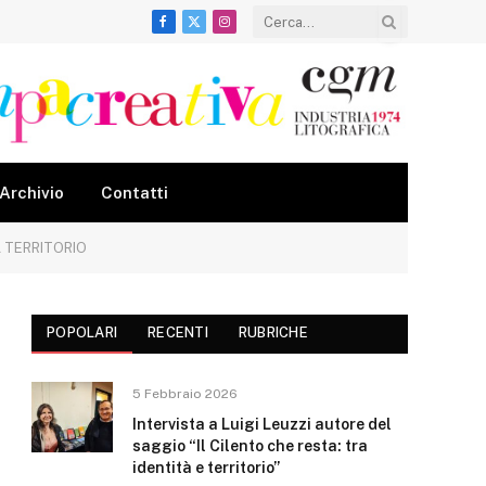
Facebook
X
Instagram
(Twitter)
Archivio
Contatti
L TERRITORIO
POPOLARI
RECENTI
RUBRICHE
5 Febbraio 2026
Intervista a Luigi Leuzzi autore del
saggio “Il Cilento che resta: tra
identità e territorio”