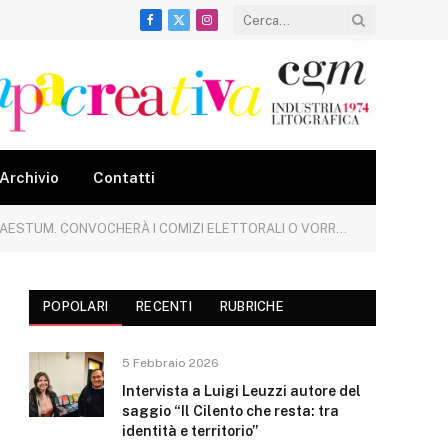
Facebook
X
Instagram
(Twitter)
Archivio
Contatti
I COMIZI ELETTORALI O VORRÀ GESTIRE IL PIANO DI RISANAMENTO?
POPOLARI
RECENTI
RUBRICHE
5 Febbraio 2026
Intervista a Luigi Leuzzi autore del
saggio “Il Cilento che resta: tra
identità e territorio”