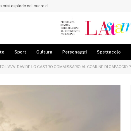
Capaccio Paestum, dal 57,63% all’8 a 8: la crisi esplode nel cuore dell’estate
te
Sport
Cultura
Personaggi
Spettacolo
L’AVV. DAVIDE LO CASTRO COMMISSARIO AL COMUNE DI CAPACCIO PAESTUM. CONVOCHERÀ 