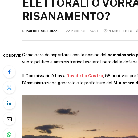
ELETTORALI O VORRÀ 
RISANAMENTO?
Di
Bartolo Scandizzo
23 Febbraio 2025
4 Min Lettura
Come c’era da aspettarsi, con la nomina del
commissario p
CONDIVIDI
vuoto politico e amministrativo lasciato libero dalla defenes
Il Commissario è
l’avv.
Davide Lo Castro
, 58 anni, vicepre
l’Amministrazione generale e le prefetture del
Ministero d