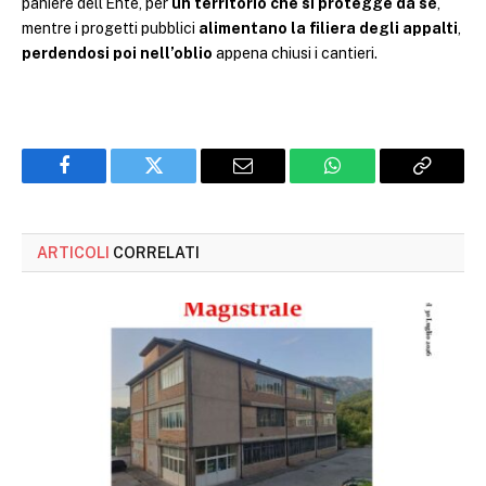
paniere dell’Ente, per
un territorio che si protegge da sé
,
mentre i progetti pubblici
alimentano la filiera degli appalti
,
perdendosi poi nell’oblio
appena chiusi i cantieri.
Facebook
Twitter
Email
WhatsApp
Copy
Link
ARTICOLI
CORRELATI