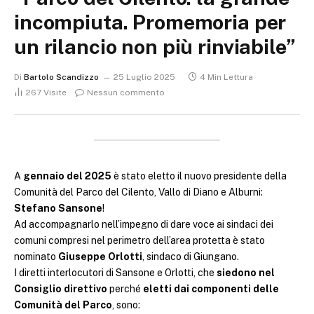
incompiuta. Promemoria per
un rilancio non più rinviabile”
Di
Bartolo Scandizzo
25 Luglio 2025
4 Min Lettura
267
Visite
Nessun commento
A
gennaio del 2025
è stato eletto il nuovo presidente della
Comunità del Parco del Cilento, Vallo di Diano e Alburni:
Stefano Sansone
!
Ad accompagnarlo nell’impegno di dare voce ai sindaci dei
comuni compresi nel perimetro dell’area protetta è stato
nominato
Giuseppe Orlotti
, sindaco di Giungano.
I diretti interlocutori di Sansone e Orlotti, che
siedono nel
Consiglio direttivo
perché
eletti dai componenti delle
Comunità del Parco
, sono: