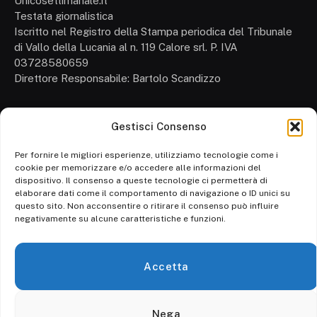
Unicosettimanale.it
Testata giornalistica
Iscritto nel Registro della Stampa periodica del Tribunale
di Vallo della Lucania al n. 119 Calore srl. P. IVA
03728580659
Direttore Responsabile: Bartolo Scandizzo
Gestisci Consenso
Cronaca
Attualità
Per fornire le migliori esperienze, utilizziamo tecnologie come i
cookie per memorizzare e/o accedere alle informazioni del
Politica
dispositivo. Il consenso a queste tecnologie ci permetterà di
elaborare dati come il comportamento di navigazione o ID unici su
Ambiente
questo sito. Non acconsentire o ritirare il consenso può influire
negativamente su alcune caratteristiche e funzioni.
Cronaca
Economia
Accetta
Personaggi
Nega