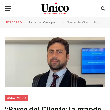
»
»
PERCORSO:
Home
Casa parco
“Parco del Cilento: la grande incompiuta. Promemoria per un rilancio non più rinviabile”
CASA PARCO
“Parco del Cilento: la grande