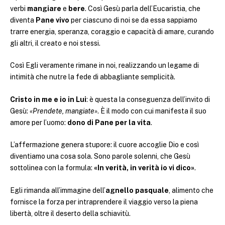
verbi
mangiare
e
bere
. Così Gesù parla dell’Eucaristia, che
diventa
Pane vivo
per ciascuno di noi se da essa sappiamo
trarre energia, speranza, coraggio e capacità di amare, curando
gli altri, il creato e noi stessi.
Così Egli veramente rimane in noi, realizzando un legame di
intimità che nutre la fede di abbagliante semplicità.
Cristo in me e io in Lui
: è questa la conseguenza dell’invito di
Gesù:
«Prendete, mangiate»
. È il modo con cui manifesta il suo
amore per l’uomo:
dono di Pane per la vita
.
L’affermazione genera stupore: il cuore accoglie Dio e così
diventiamo una cosa sola. Sono parole solenni, che Gesù
sottolinea con la formula:
«In verità, in verità io vi dico»
.
Egli rimanda all’immagine dell’
agnello pasquale
, alimento che
fornisce la forza per intraprendere il viaggio verso la piena
libertà, oltre il deserto della schiavitù.