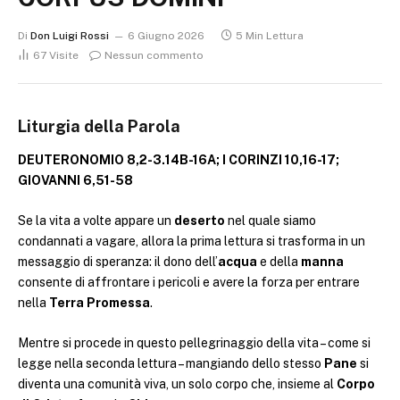
Di
Don Luigi Rossi
6 Giugno 2026
5 Min Lettura
67
Visite
Nessun commento
Liturgia della Parola
DEUTERONOMIO 8,2-3.14B-16A; I CORINZI 10,16-17;
GIOVANNI 6,51-58
Se la vita a volte appare un
deserto
nel quale siamo
condannati a vagare, allora la prima lettura si trasforma in un
messaggio di speranza: il dono dell’
acqua
e della
manna
consente di affrontare i pericoli e avere la forza per entrare
nella
Terra Promessa
.
Mentre si procede in questo pellegrinaggio della vita – come si
legge nella seconda lettura – mangiando dello stesso
Pane
si
diventa una comunità viva, un solo corpo che, insieme al
Corpo