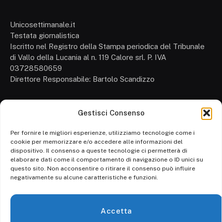
Unicosettimanale.it
Testata giornalistica
Iscritto nel Registro della Stampa periodica del Tribunale
di Vallo della Lucania al n. 119 Calore srl. P. IVA
03728580659
Direttore Responsabile: Bartolo Scandizzo
Gestisci Consenso
Cronaca
Attualità
Per fornire le migliori esperienze, utilizziamo tecnologie come i
cookie per memorizzare e/o accedere alle informazioni del
Politica
dispositivo. Il consenso a queste tecnologie ci permetterà di
elaborare dati come il comportamento di navigazione o ID unici su
Ambiente
questo sito. Non acconsentire o ritirare il consenso può influire
negativamente su alcune caratteristiche e funzioni.
Cronaca
Economia
Accetta
Personaggi