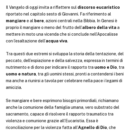
Il Vangelo di oggi invita a riflettere sul
discorso eucaristico
riportato nel capitolo sesto di Giovanni. Fa riferimento al
mangiare
e al
bere
, azioni centrali nella Bibbia. In Genesi è
proprio il mangiare o meno del frutto dell’
albero della vita
a
mettere in moto una vicenda che si conclude nell’Apocalisse
con l’esaltazione dell’
acqua viva
.
Tra questi due estremi si sviluppa la storia della tentazione, del
peccato, dell’espiazione e della salvezza, espressa in termini di
nutrimento e di dono per indicare il rapporto tra
uomo e Dio
, tra
uomo e natura
, tra gli uomini stessi, pronti a contendersi i beni
ma anche a riunirsi a tavola per celebrare nella pace i legami di
amicizia.
Se mangiare e bere esprimono bisogni primordiali, richiamano
anche la comunione della famiglia umana, vero substrato del
sacramento, capace di risolvere il rapporto traumatico tra
violenza e comunione grazie all’Eucaristia. Essa è
riconciliazione per la violenza fatta all’
Agnello di Dio
, che