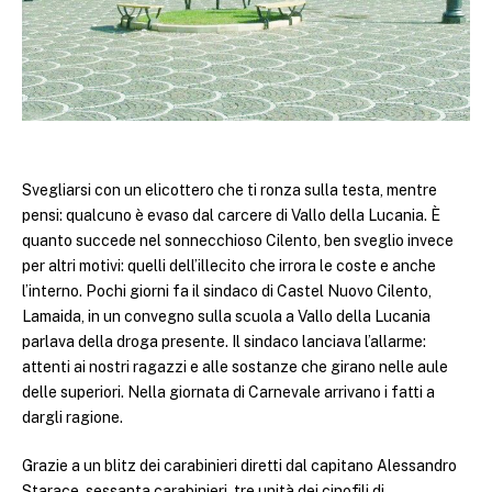
Svegliarsi con un elicottero che ti ronza sulla testa, mentre
pensi: qualcuno è evaso dal carcere di Vallo della Lucania. È
quanto succede nel sonnecchioso Cilento, ben sveglio invece
per altri motivi: quelli dell’illecito che irrora le coste e anche
l’interno. Pochi giorni fa il sindaco di Castel Nuovo Cilento,
Lamaida, in un convegno sulla scuola a Vallo della Lucania
parlava della droga presente. Il sindaco lanciava l’allarme:
attenti ai nostri ragazzi e alle sostanze che girano nelle aule
delle superiori. Nella giornata di Carnevale arrivano i fatti a
dargli ragione.
Grazie a un blitz dei carabinieri diretti dal capitano Alessandro
Starace, sessanta carabinieri, tre unità dei cinofili di