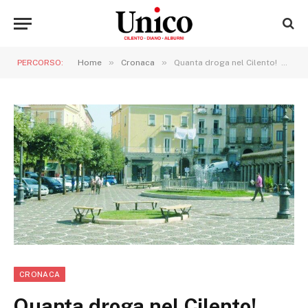
»
»
PERCORSO:
Home
Cronaca
Quanta droga nel Cilento! Undici arresti per spaccio scuotono Vallo della Lucania
CRONACA
Quanta droga nel Cilento!