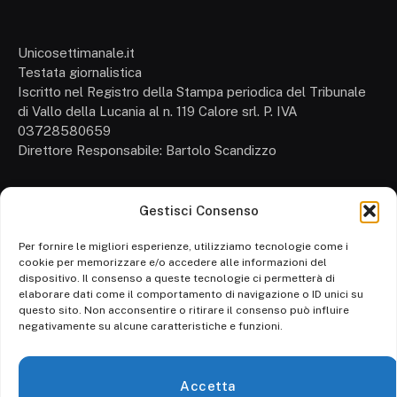
Unicosettimanale.it
Testata giornalistica
Iscritto nel Registro della Stampa periodica del Tribunale
di Vallo della Lucania al n. 119 Calore srl. P. IVA
03728580659
Direttore Responsabile: Bartolo Scandizzo
Gestisci Consenso
Cronaca
Attualità
Per fornire le migliori esperienze, utilizziamo tecnologie come i
cookie per memorizzare e/o accedere alle informazioni del
Politica
dispositivo. Il consenso a queste tecnologie ci permetterà di
elaborare dati come il comportamento di navigazione o ID unici su
Ambiente
questo sito. Non acconsentire o ritirare il consenso può influire
negativamente su alcune caratteristiche e funzioni.
Cronaca
Economia
Accetta
Personaggi