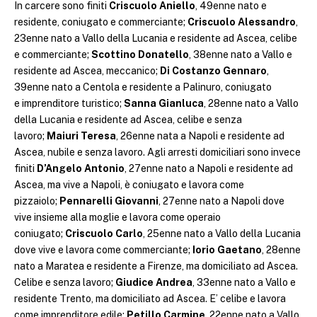
In carcere sono finiti
Criscuolo Aniello
, 49enne nato e
residente, coniugato e commerciante;
Criscuolo Alessandro
,
23enne nato a Vallo della Lucania e residente ad Ascea, celibe
e commerciante;
Scottino Donatello
, 38enne nato a Vallo e
residente ad Ascea, meccanico;
Di Costanzo Gennaro
,
39enne nato a Centola e residente a Palinuro, coniugato
e imprenditore turistico;
Sanna Gianluca
, 28enne nato a Vallo
della Lucania e residente ad Ascea, celibe e senza
lavoro;
Maiuri Teresa
, 26enne nata a Napoli e residente ad
Ascea, nubile e senza lavoro. Agli arresti domiciliari sono invece
finiti
D’Angelo Antonio
, 27enne nato a Napoli e residente ad
Ascea, ma vive a Napoli, è coniugato e lavora come
pizzaiolo;
Pennarelli Giovanni
, 27enne nato a Napoli dove
vive insieme alla moglie e lavora come operaio
coniugato;
Criscuolo Carlo
, 25enne nato a Vallo della Lucania
dove vive e lavora come commerciante;
Iorio Gaetano
, 28enne
nato a Maratea e residente a Firenze, ma domiciliato ad Ascea.
Celibe e senza lavoro;
Giudice Andrea
, 33enne nato a Vallo e
residente Trento, ma domiciliato ad Ascea. E’ celibe e lavora
come imprenditore edile;
Petillo Carmine
, 22enne nato a Vallo