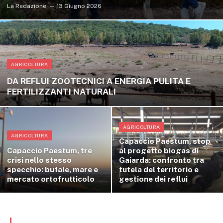
La Redazione
13 Giugno 2026
AGRICOLTURA
DA REFLUI ZOOTECNICI A ENERGIA PULITA E
FERTILIZZANTI NATURALI
AGRICOLTURA
AGRICOLTURA
Capaccio Paestum, stop
Capaccio Paestum, tre
al progetto biogas di
crisi nello stesso
Gaiarda: confronto tra
specchio: bufale, mare e
tutela del territorio e
mercato ortofrutticolo
gestione dei reflui