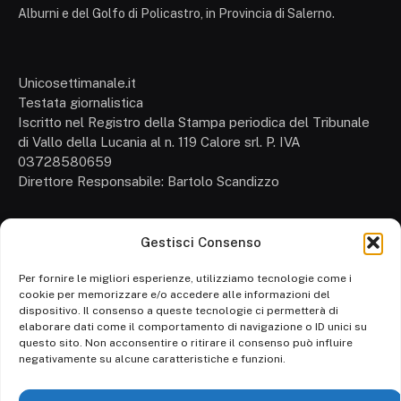
Alburni e del Golfo di Policastro, in Provincia di Salerno.
Unicosettimanale.it
Testata giornalistica
Iscritto nel Registro della Stampa periodica del Tribunale
di Vallo della Lucania al n. 119 Calore srl. P. IVA
03728580659
Direttore Responsabile: Bartolo Scandizzo
Gestisci Consenso
Cronaca
Attualità
Per fornire le migliori esperienze, utilizziamo tecnologie come i
cookie per memorizzare e/o accedere alle informazioni del
Politica
dispositivo. Il consenso a queste tecnologie ci permetterà di
elaborare dati come il comportamento di navigazione o ID unici su
Ambiente
questo sito. Non acconsentire o ritirare il consenso può influire
negativamente su alcune caratteristiche e funzioni.
Cronaca
Economia