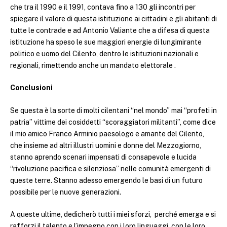
che tra il 1990 e il 1991, contava fino a 130 gli incontri per
spiegare il valore di questa istituzione ai cittadini e gli abitanti di
tutte le contrade e ad Antonio Valiante che a difesa di questa
istituzione ha speso le sue maggiori energie di lungimirante
politico e uomo del Cilento, dentro le istituzioni nazionali e
regionali, rimettendo anche un mandato elettorale .
Conclusioni
Se questa è la sorte di molti cilentani “nel mondo” mai “profeti in
patria” vittime dei cosiddetti “scoraggiatori militanti”, come dice
il mio amico Franco Arminio paesologo e amante del Cilento,
che insieme ad altri illustri uomini e donne del Mezzogiorno,
stanno aprendo scenari impensati di consapevole e lucida
“rivoluzione pacifica e silenziosa” nelle comunità emergenti di
queste terre. Stanno adesso emergendo le basi di un futuro
possibile per le nuove generazioni.
A queste ultime, dedicherò tutti i miei sforzi, perché emerga e si
rafforzi il talento e l’impegno con i loro linguaggi, con le loro