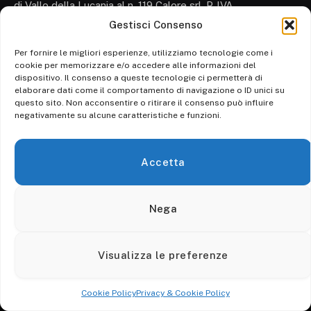
di Vallo della Lucania al n. 119 Calore srl. P. IVA
03728580659
Gestisci Consenso
Direttore Responsabile: Bartolo Scandizzo
Per fornire le migliori esperienze, utilizziamo tecnologie come i
cookie per memorizzare e/o accedere alle informazioni del
dispositivo. Il consenso a queste tecnologie ci permetterà di
Cronaca
elaborare dati come il comportamento di navigazione o ID unici su
questo sito. Non acconsentire o ritirare il consenso può influire
Attualità
negativamente su alcune caratteristiche e funzioni.
Politica
Ambiente
Accetta
Cronaca
Economia
Nega
Personaggi
Visualizza le preferenze
Cookie Policy
Privacy & Cookie Policy
© 2026 Calore srl. - P. IVA 03728580659 - Tutti i diritti riservati.