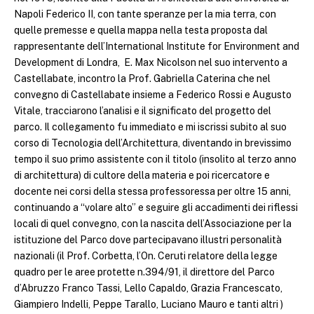
Napoli Federico II, con tante speranze per la mia terra, con
quelle premesse e quella mappa nella testa proposta dal
rappresentante dell’International Institute for Environment and
Development di Londra, E. Max Nicolson nel suo intervento a
Castellabate, incontro la Prof. Gabriella Caterina che nel
convegno di Castellabate insieme a Federico Rossi e Augusto
Vitale, tracciarono l’analisi e il significato del progetto del
parco. Il collegamento fu immediato e mi iscrissi subito al suo
corso di Tecnologia dell’Architettura, diventando in brevissimo
tempo il suo primo assistente con il titolo (insolito al terzo anno
di architettura) di cultore della materia e poi ricercatore e
docente nei corsi della stessa professoressa per oltre 15 anni,
continuando a “volare alto” e seguire gli accadimenti dei riflessi
locali di quel convegno, con la nascita dell’Associazione per la
istituzione del Parco dove partecipavano illustri personalità
nazionali (il Prof. Corbetta, l’On. Ceruti relatore della legge
quadro per le aree protette n.394/91, il direttore del Parco
d’Abruzzo Franco Tassi, Lello Capaldo, Grazia Francescato,
Giampiero Indelli, Peppe Tarallo, Luciano Mauro e tanti altri )