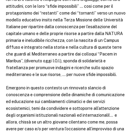
attitudini, con le loro “sfide impossibili” … cosi come per il
protagonismo dei “restanti” come dei “tornanti” verso un nuovo
modello educativo insito nella Terza Missione delle Università
Italiane per ripartire dalla conoscenza per l’esaltazione del
capitale umano e delle proprie risorse a partire dalla NATURA
primaria e ineludibile ricchezza, con la nascita di un Campus
diffuso e integrato nella storia e nella cultura di queste terre
che guardi al Mediterraneo a partire dai colloqui “Pacem in
Maribus”, (divenuto oggi I.O.I.), sponda di solidarietà e
fratellanza per promuove indagini e ricerche sullo spazio
mediterraneo e le sue risorse, … per nuove sfide impossibili.
Emergono in questo contesto un rinnovato slancio di
conoscenza e comprensione delle dinamiche di comunicazione
ed educazione sui cambiamenti climatici e dei servizi
ecosistemici, temi da condividere e sottoporre all’attenzione
degli organismi istituzionali nazionali ed internazionali!… e
allora, chissà se un altro giovane cilentano come me, possa
avere per caso e/o per ventura l’occasione all’improvviso di una