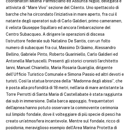
coordinatori Milena Parmisciano ed Assunta Niglio, delegata e
attivista di “Mare Vivo” sezione del Cilento. Uno spettacolo di
barche che ha circondato l’iniziativa in mare aperto, fra cui il
natante degli operatori sub di Carlo Galdieri, primo cameramen,
il velista Giuseppe Squillaro ed ancora l’imbarcazione del
Centro Subacqueo. A dirigere le operazioni di discesa
l’istruttore federale sub Natalino De Santis, con un folto
numero di subacquei fra cui, Massimo Di Giaimo, Alessandro
Bellino, Gabriele Pinto, Roberto Guariniello, Carlo Galdieri ed
Antonella Martuscelli. Presenti gli storici cronisti l’architetto
Ianni, Manuel Chiariello, Maria Rosaria Guariglia, dirigente
dell’Ufficio Turistico Comunale e Simona Passio ed altri devoti e
turisti. Così la statua bronzea della “Madonna degli abissi”, che
è posta alla profondità di 18 metri, nell’aria di mare antistante la
Torre Perrotti di Santa Maria di Castellabate è stata raggiunta
dai sub in immersione. Dalla barca appoggio, frequentatori
dell’apnea hanno potuto osservare la commovente cerimonia
sul limpido fondale, dove il volteggiare di più specie di pesci ha
creato un’atmosfera incantevole. Mentre sul fondale, ricco di
posidonia, meraviglioso esempio dell’Area Marina Protetta di