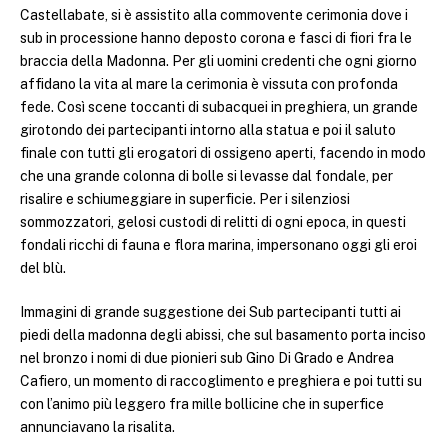
Castellabate, si è assistito alla commovente cerimonia dove i
sub in processione hanno deposto corona e fasci di fiori fra le
braccia della Madonna. Per gli uomini credenti che ogni giorno
affidano la vita al mare la cerimonia è vissuta con profonda
fede. Così scene toccanti di subacquei in preghiera, un grande
girotondo dei partecipanti intorno alla statua e poi il saluto
finale con tutti gli erogatori di ossigeno aperti, facendo in modo
che una grande colonna di bolle si levasse dal fondale, per
risalire e schiumeggiare in superficie. Per i silenziosi
sommozzatori, gelosi custodi di relitti di ogni epoca, in questi
fondali ricchi di fauna e flora marina, impersonano oggi gli eroi
del blù.
Immagini di grande suggestione dei Sub partecipanti tutti ai
piedi della madonna degli abissi, che sul basamento porta inciso
nel bronzo i nomi di due pionieri sub Gino Di Grado e Andrea
Cafiero, un momento di raccoglimento e preghiera e poi tutti su
con l’animo più leggero fra mille bollicine che in superfice
annunciavano la risalita.