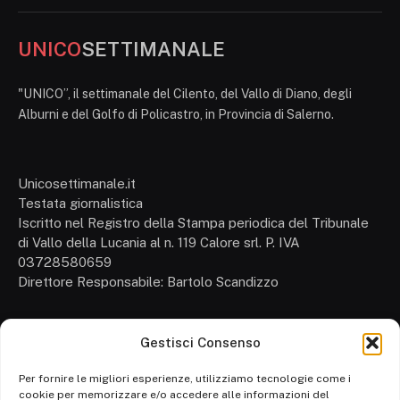
UNICO
SETTIMANALE
"UNICO”, il settimanale del Cilento, del Vallo di Diano, degli
Alburni e del Golfo di Policastro, in Provincia di Salerno.
Unicosettimanale.it
Testata giornalistica
Iscritto nel Registro della Stampa periodica del Tribunale
di Vallo della Lucania al n. 119 Calore srl. P. IVA
03728580659
Direttore Responsabile: Bartolo Scandizzo
Gestisci Consenso
Cronaca
Attualità
Per fornire le migliori esperienze, utilizziamo tecnologie come i
cookie per memorizzare e/o accedere alle informazioni del