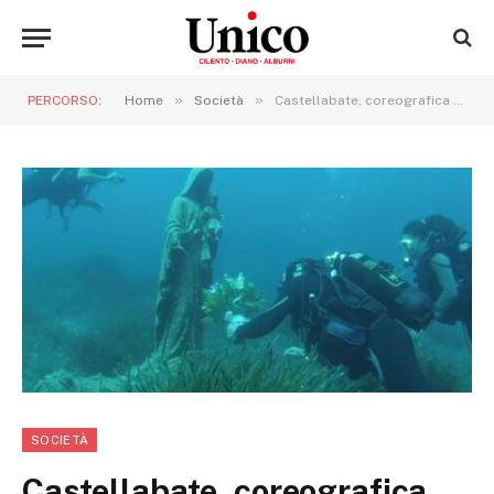
»
»
PERCORSO:
Home
Società
Castellabate, coreografica processione Sub per la “Madonna degli abissi”
SOCIETÀ
Castellabate, coreografica