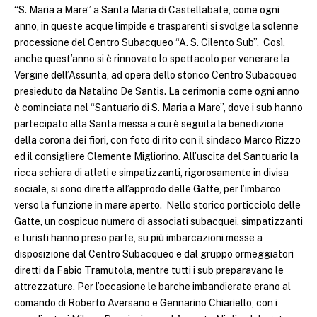
“S. Maria a Mare” a Santa Maria di Castellabate, come ogni
anno, in queste acque limpide e trasparenti si svolge la solenne
processione del Centro Subacqueo “A. S. Cilento Sub”. Così,
anche quest’anno si è rinnovato lo spettacolo per venerare la
Vergine dell’Assunta, ad opera dello storico Centro Subacqueo
presieduto da Natalino De Santis. La cerimonia come ogni anno
è cominciata nel “Santuario di S. Maria a Mare”, dove i sub hanno
partecipato alla Santa messa a cui è seguita la benedizione
della corona dei fiori, con foto di rito con il sindaco Marco Rizzo
ed il consigliere Clemente Migliorino. All’uscita del Santuario la
ricca schiera di atleti e simpatizzanti, rigorosamente in divisa
sociale, si sono dirette all’approdo delle Gatte, per l’imbarco
verso la funzione in mare aperto. Nello storico porticciolo delle
Gatte, un cospicuo numero di associati subacquei, simpatizzanti
e turisti hanno preso parte, su più imbarcazioni messe a
disposizione dal Centro Subacqueo e dal gruppo ormeggiatori
diretti da Fabio Tramutola, mentre tutti i sub preparavano le
attrezzature. Per l’occasione le barche imbandierate erano al
comando di Roberto Aversano e Gennarino Chiariello, con i