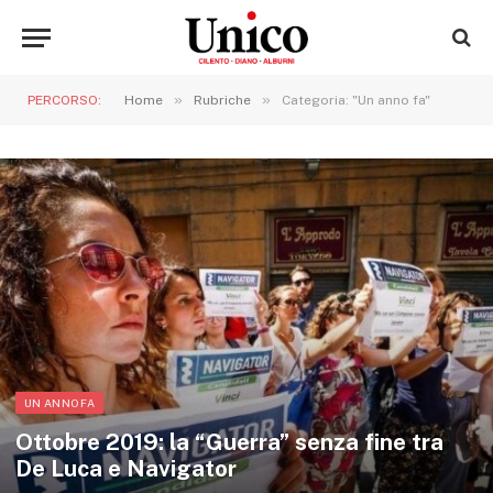
»
»
PERCORSO:
Home
Rubriche
Categoria: "Un anno fa"
UN ANNO FA
Ottobre 2019: la “Guerra” senza fine tra
De Luca e Navigator