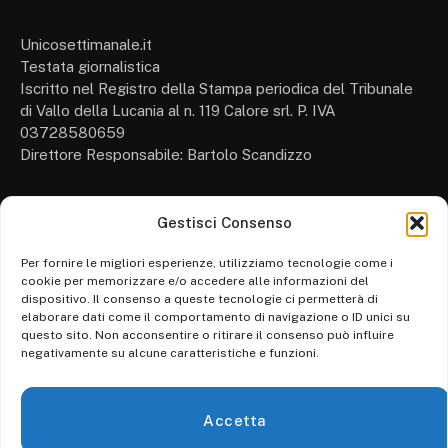
Unicosettimanale.it
Testata giornalistica
Iscritto nel Registro della Stampa periodica del Tribunale
di Vallo della Lucania al n. 119 Calore srl. P. IVA
03728580659
Direttore Responsabile: Bartolo Scandizzo
Gestisci Consenso
Cronaca
Attualità
Per fornire le migliori esperienze, utilizziamo tecnologie come i
cookie per memorizzare e/o accedere alle informazioni del
Politica
dispositivo. Il consenso a queste tecnologie ci permetterà di
elaborare dati come il comportamento di navigazione o ID unici su
Ambiente
questo sito. Non acconsentire o ritirare il consenso può influire
negativamente su alcune caratteristiche e funzioni.
Cronaca
Economia
Accetta
Personaggi