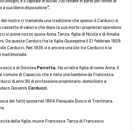
suoi bisogni, e il capitale di ducati 700 rimane in parte per fondo di
 a sua libera disposizione
”.
o del nostro ci tramanda una tradizione che spesso il Carducci si
 cassetta di valori e che dopo la sua morte i proprietari spendono
ci in prime nozze sposa Anna Tanza, figlia di Nicola e di Amalia
ni. Da questa Carducci ha la figlia Giuseppina il 21 febbraio 1829.
abile Carducci. Nel 1835 vi è ancora una lite tra Carducci e la
e matrimoniale.
ncesco e di Dorotea
Perrotta.
Ha un’altra figlia di nome Anna. Il
a al comune di Capaccio che è nata una bambina da Francesca
ucci di anni 36 di professione proprietario, domiciliato a
indaco Giovanni
Carducci.
’epoca dei fatti) sposa nel 1864 Pasquale Bosco di Trentinara.
na.
ascita della figlia, muore Francesca Tanza di Francesco.