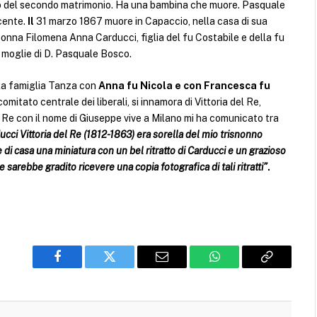
utto del secondo matrimonio. Ha una bambina che muore. Pasquale
cente.
Il
31 marzo 1867 muore in Capaccio, nella casa di sua
Donna Filomena Anna Carducci, figlia del fu Costabile e della fu
, moglie di D. Pasquale Bosco.
 la famiglia Tanza con
Anna fu Nicola e con Francesca fu
mitato centrale dei liberali, si innamora di Vittoria del Re,
l Re con il nome di Giuseppe vive a Milano mi ha comunicato tra
ducci Vittoria del Re (1812-1863) era sorella del mio trisnonno
i casa una miniatura con un bel ritratto di Carducci e un grazioso
le sarebbe gradito ricevere una copia fotografica di tali ritratti”
.
Facebook
Twitter
Email
WhatsApp
Copy
Link