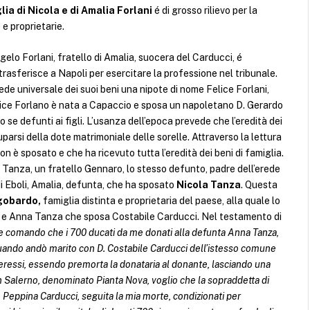
lia di Nicola e di Amalia
Forlani
é di grosso rilievo per la
 e proprietarie.
gelo Forlani, fratello di Amalia, suocera del Carducci, é
i trasferisce a Napoli per esercitare la professione nel tribunale.
e universale dei suoi beni una nipote di nome Felice Forlani,
elice Forlano è nata a Capaccio e sposa un napoletano D. Gerardo
 se defunti ai figli. L’usanza dell’epoca prevede che l’eredità dei
rsi della dote matrimoniale delle sorelle. Attraverso la lettura
è sposato e che ha ricevuto tutta l’eredità dei beni di famiglia.
 Tanza, un fratello Gennaro, lo stesso defunto, padre dell’erede
di Eboli, Amalia, defunta, che ha sposato
Nicola Tanza
. Questa
gobardo,
famiglia distinta e proprietaria del paese, alla quale lo
i, e Anna Tanza che sposa Costabile Carducci. Nel testamento di
, e comando che i 700 ducati da me donati alla defunta Anna Tanza,
 quando andò marito con D. Costabile Carducci dell’istesso comune
teressi, essendo premorta la donataria al donante, lasciando una
in Salerno, denominato Pianta Nova, voglio che la sopraddetta di
d. Peppina Carducci, seguita la mia morte, condizionati per