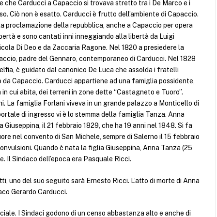
e che Carducci a Capaccio si trovava stretto tra i De Marco e i
oso. Ciò non è esatto. Carducci è frutto dell’ambiente di Capaccio.
n la proclamazione della repubblica, anche a Capaccio per opera
ertà e sono cantati inni inneggiando alla libertà da Luigi
icola Di Deo e da Zaccaria Ragone. Nel 1820 a presiedere la
apaccio, padre del Gennaro, contemporaneo di Carducci. Nel 1828
elfia, è guidato dal canonico De Luca che assolda i fratelli
 da Capaccio. Carducci appartiene ad una famiglia possidente,
 in cui abita, dei terreni in zone dette “Castagneto e Tuoro”.
i. La famiglia Forlani viveva in un grande palazzo a Monticello di
portale di ingresso vi è lo stemma della famiglia Tanza. Anna
Giuseppina, il 21 febbraio 1829, che ha 19 anni nel 1848. Si fa
re nel convento di San Michele, sempre di Salerno il 15 febbraio
convulsioni. Quando è nata la figlia Giuseppina, Anna Tanza (25
e. Il Sindaco dell’epoca era Pasquale Ricci.
ti, uno del suo seguito sarà Ernesto Ricci. L’atto di morte di Anna
daco Gerardo Carducci.
ociale. I Sindaci godono di un censo abbastanza alto e anche di