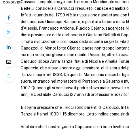
Cassese Leopoldo negli scritti di storia Meridionale sostien
CONDIVIDI
Bellelli, considera il Carducci irrequieto, capace ed ambizi
Infatti, quando nel 1799 vi è la rivoluzione napoletana co
del canonico Giuseppe Bamonte, è piantato l’albero della lib
d’Alessio, Francesco Arcione, Placido Celano, sacerdote N
dieta provinciale della carboneria è Gaetano Bellelli di C
il moto rivoluzionario, promosso dalla società segreta Filad
Capozzoli di Monteforte Cilento, paese non troppo lontano
ma non ricca, borghese e non nobile. Possiede, oltre la casa
Carducci sposa Anna Tanza, figlia di Nicola e Amalia Forlan
Capaccio, che si può ancora oggi ammirare, al di sopra del 
Tanza muore nel 1833. Da questo Matrimonio nasce la figlia 
suora, entrando nel monastero di Portanova a Salerno e muo
1907. Quando gli si nominava il padre stava male, aveva le 
anni) e Costabile Carducci (27 anni) di professione ricevitor
Bisogna precisare che i Ricci sono parenti di Carducci. Infat
Tanza si ha nel 1833 il 15 dicembre. L’atto indica come sin
Vuol dire che il nostro gode a Capaccio di un buon livello s