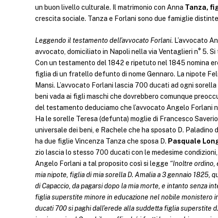
un buon livello culturale. Il matrimonio con Anna
Tanza, fig
crescita sociale. Tanza e Forlani sono due famiglie distinte
Leggendo il testamento dell’avvocato Forlani
. L’avvocato An
avvocato, domiciliato in Napoli nella via Ventaglieri n° 5. S
Con un testamento del 1842 e ripetuto nel 1845 nomina ered
figlia di un fratello defunto di nome Gennaro. La nipote F
Mansi. L’avvocato Forlani lascia 700 ducati ad ogni sorella o
beni vada ai figli maschi che dovrebbero comunque preoccupa
del testamento deduciamo che l’avvocato Angelo Forlani non 
Ha le sorelle Teresa (defunta) moglie di Francesco Saverio
universale dei beni, e Rachele che ha sposato D. Paladino 
ha due figlie Vincenza Tanza che sposa D.
Pasquale Lon
zio lascia lo stesso 700 ducati con le medesime condizion
Angelo Forlani a tal proposito così si legge
“Inoltre ordino
mia nipote, figlia di mia sorella D. Amalia a 3 gennaio 1825,
di Capaccio, da pagarsi dopo la mia morte, e intanto senza in
figlia superstite minore in educazione nel nobile monistero 
ducati 700 si paghi dall’erede alla suddetta figlia superstite 