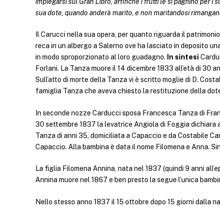
impiegarsi sul Gran Libro, affinché i frutti le si paghino per i 
sua dote, quando anderà marito, e non maritandosi rimangano
Il Carucci nella sua opera, per quanto riguarda il patrimoni
reca in un albergo a Salerno ove ha lasciato in deposito una
in modo sproporzionato al loro guadagno.
In sintesi
Carduc
Forlani. La Tanza muore il 14 dicembre 1833 all’età di 30 an
Sull’atto di morte della Tanza vi è scritto moglie di D. Cost
famiglia Tanza che aveva chiesto la restituzione della dot
In seconde nozze Carducci sposa Francesca Tanza di Fra
30 settembre 1837 la levatrice Angiola di Foggia dichiar
Tanza di anni 35, domiciliata a Capaccio e da Costabile Card
Capaccio. Alla bambina è data il nome Filomena e Anna. S
La figlia Filomena Annina, nata nel 1837 (quindi 9 anni all
Annina muore nel 1867 e ben presto la segue l’unica bambi
Nello stesso anno 1837 il 15 ottobre dopo 15 giorni dalla n