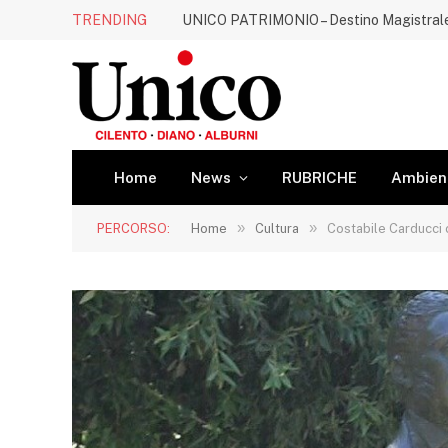
TRENDING
UNICO PATRIMONIO – Destino Magistral
Home
News
RUBRICHE
Ambien
»
»
PERCORSO:
Home
Cultura
Costabile Carducci 