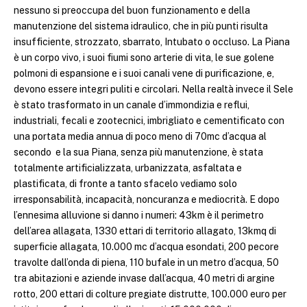
nessuno si preoccupa del buon funzionamento e della
manutenzione del sistema idraulico, che in più punti risulta
insufficiente, strozzato, sbarrato, Intubato o occluso. La Piana
è un corpo vivo, i suoi fiumi sono arterie di vita, le sue golene
polmoni di espansione e i suoi canali vene di purificazione, e,
devono essere integri puliti e circolari. Nella realtà invece il Sele
è stato trasformato in un canale d’immondizia e reflui,
industriali, fecali e zootecnici, imbrigliato e cementificato con
una portata media annua di poco meno di 70mc d’acqua al
secondo e la sua Piana, senza più manutenzione, è stata
totalmente artificializzata, urbanizzata, asfaltata e
plastificata, di fronte a tanto sfacelo vediamo solo
irresponsabilità, incapacità, noncuranza e mediocrità. E dopo
l’ennesima alluvione si danno i numeri: 43km è il perimetro
dell’area allagata, 1330 ettari di territorio allagato, 13kmq di
superficie allagata, 10.000 mc d’acqua esondati, 200 pecore
travolte dall’onda di piena, 110 bufale in un metro d’acqua, 50
tra abitazioni e aziende invase dall’acqua, 40 metri di argine
rotto, 200 ettari di colture pregiate distrutte, 100.000 euro per