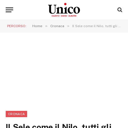
»
»
PERCORSO:
Home
Cronaca
Il Sele come il Nilo, tutti gli anni inonda la pianura
CRONACA
Il Sele come il Nilo, tutti gli