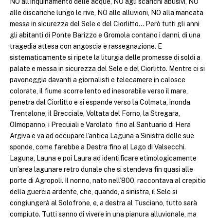
NO all’inquinamento delle acque, NO agli scarichi abusivi, NO
alle discariche lungo le rive, NO alle alluvioni, NO alla mancata
messa in sicurezza del Sele e del Ciorlitto… Però tutti gli anni
gli abitanti di Ponte Barizzo e Gromola contano i danni, di una
tragedia attesa con angoscia e rassegnazione. E
sistematicamente si ripete la liturgia delle promesse di soldi a
palate e messa in sicurezza del Sele e del Ciorlitto. Mentre ci si
pavoneggia davanti a giornalisti e telecamere in calosce
colorate, il fiume scorre lento ed inesorabile verso il mare,
penetra dal Ciorlitto e si espande verso la Colmata, inonda
Trentalone, il Brecciale, Voltata del Forno, la Stregara,
Olmopanno, i Precuiali e Varolato fino al Santuario di Hera
Argiva e va ad occupare l’antica Laguna a Sinistra delle sue
sponde, come farebbe a Destra fino al Lago di Valsecchi.
Laguna, Launa e poi Laura ad identificare etimologicamente
un’area lagunare retro dunale che si stendeva fin quasi alle
porte di Agropoli. Il nonno, nato nell’800, raccontava al crepitio
della guercia ardente, che, quando, a sinistra, il Sele si
congiungerà al Solofrone, e, a destra al Tusciano, tutto sarà
compiuto. Tutti sanno di vivere in una pianura alluvionale, ma