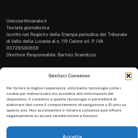
Unicosettimanale.it
Testata giornalistica
Iscritto nel Registro della Stampa periodica del Tribunale
di Vallo della Lucania al n. 119 Calore srl. P. IVA
03728580659
Direttore Responsabile: Bartolo Scandizzo
Gestisci Consenso
Cronaca
Attualità
Per fornire le migliori esperienze, utilizziamo tecnologie come i
cookie per memorizzare e/o accedere alle informazioni del
Politica
dispositivo. Il consenso a queste tecnologie ci permetterà di
elaborare dati come il comportamento di navigazione o ID unici su
Ambiente
questo sito. Non acconsentire o ritirare il consenso può influire
negativamente su alcune caratteristiche e funzioni.
Cronaca
Economia
Accetta
Personaggi