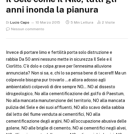
anni inonda la pianura
Di
Lucio Capo
10 Marzo 2015
5 Min Lettura
2
Visite
Nessun commento
Invece di portare limo e fertilità porta solo distruzione e
rabbia Da 50 anni nessuno mette in sicurezza Il Sele e il
Ciorlitto.
C’è dolo e colpa grave per l’ennesima alluvione
annunciata? Non si sa, e, chi lo sa pensa bene di tacere!!! Ma un
colpevole bisogna pur trovarlo …e allora adosso agli
ambientalisti colpevoli di dire sempre NO… NO al dissesto
idrogeologico, No alla cementificazione del golfo di Paestum,
No alla mancata manutenzione del territorio, NO alla mancata
pulizia del Sele e dei suoi affluenti, NO allo scavo della sabbia
dal letto del fiume venduta ai cementifici, NO alla
cementificazione degli argini, NO all’occupazione abusiva delle
golene, NO alle briglie di cemento, NO ai cementifici negli alvei,