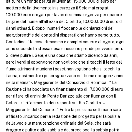
istituire un fondo per gli alluvionati, 15.000.000 di euro per
mettere definitivamente in sicurezza il Sele mai erogati,
100.000 euro erogati per lavori di somma urgenza per riparare
l’argine del fiume all’altezza del Ciorlitto, 10.000.000 di euro di
danni stimati. E dopo i numeri fioccano le dichiarazioni dei
maggiorenti* e dei contadini disperati che hanno perso tutto.
Contadino-“ la casa di mamma è completamente allagata, ogni
anno succede la stessa cosa e nessuno prende provvedimenti.
Si deve pulire il Sele, è una cosa che stiamo dicendo da anni,
però i verdi si oppongono non vogliono che si tocchi il letto del
fiume altrimenti muoiono i pesci, non vogliono che si tocchi la
fauna, così mentre i pesci sguazzano nel fiume noi sguazziamo
nella melma”-. Maggiorente del Consorzio di Bonifica – “ La
Regione ci ha bocciato un finanziamento di 17.000.000 di euro
per rifare gli argini da Ponte Barizzo alla confluenza con il
Calore e il rifacimento dei tre ponti sul Rio Ciorlitto” – .
Maggiorente del Comune – “ Entro la prossima settimana sarà
affidato l’incarico per la redazione del progetto per la pulizia
dell’alveo e la manutenzione ordinaria del Sele, che sarà
dragato e pulito dalla sabbia e dal breccione, la sabbia potrà