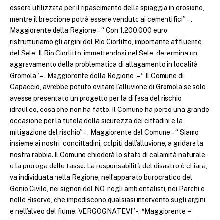
essere utilizzata per il ripascimento della spiaggia in erosione,
mentre il breccione potrà essere venduto ai cementifici” – .
Maggiorente della Regione – “ Con 1.200.000 euro
ristrutturiamo gli argini del Rio Ciorlitto, importante affluente
del Sele. Il Rio Ciorlitto, immettendosi nel Sele, determina un
aggravamento della problematica di allagamento in località
Gromola” – . Maggiorente della Regione – “ Il Comune di
Capaccio, avrebbe potuto evitare l’alluvione di Gromola se solo
avesse presentato un progetto per la difesa del rischio
idraulico, cosa che non ha fatto. Il Comune ha perso una grande
occasione per la tutela della sicurezza dei cittadini e la
mitigazione del rischio” – . Maggiorente del Comune – “ Siamo
insieme ai nostri concittadini, colpiti dall’alluvione, a gridare la
nostra rabbia. Il Comune chiederà lo stato di calamità naturale
e la proroga delle tasse. La responsabilità del disastro è chiara,
va individuata nella Regione, nell’apparato burocratico del
Genio Civile, nei signori del NO, negli ambientalisti, nei Parchi e
nelle Riserve, che impediscono qualsiasi intervento sugli argini
e nell’alveo del fiume. VERGOGNATEVI” -. *Maggiorente =