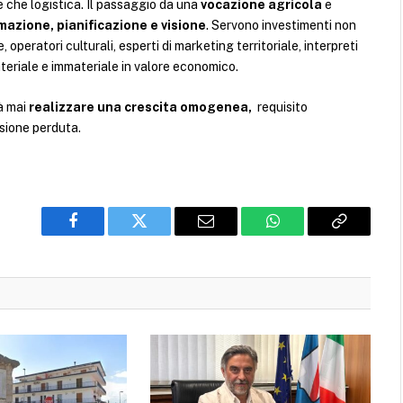
e che logistica. Il passaggio da una
vocazione agricola
e
mazione, pianificazione e visione
. Servono investimenti non
 operatori culturali, esperti di marketing territoriale, interpreti
ateriale e immateriale in valore economico.
à mai
realizzare una crescita omogenea,
requisito
asione perduta.
Facebook
Twitter
Email
WhatsApp
Copy
Link