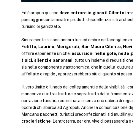
Ed è proprio qui che
deve entrare in gioco il Cilento int
paesaggi incontaminati e prodotti d’eccellenza, siti archeol
turismo organizzato.
Sicuramente si sono ancora luci ed ombre nell’accoglienz
Felitto, Laurino, Morigerati, San Mauro Cilento, Novi V
offrire esperienze uniche:
escursioni nelle gole, nelle g
tipici, silenzi e panorami,
tutto un insieme di requisiti c
sia nella componente gastronomica, che in quella culturale e 
affollate e rapide , apprezzerebbero più di quanto si poss
Il vero limite è Il nodo dei collegamenti e della visibilità,
mancanza di infrastrutture e soprattutto dalla frammentazi
narrazione turistica coordinata e senza una cabina di regia
occhi di chi sbarca ad Agropoli. Anche la comunicazione digi
Mancano pacchetti turistici preconfezionati, siti multilingu
crocieristiche
. L’entroterra, per ora, vive di passaparola o