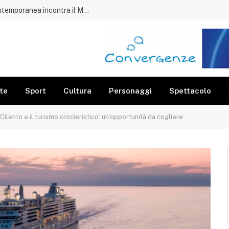
Acciaroli, il porto diventa museo: l’arte contemporanea incontra il Mediterraneo
te
Sport
Cultura
Personaggi
Spettacolo
Cilento e il turismo crocieristico: un’opportunità da cogliere