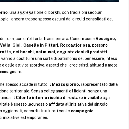
erno
: una aggregazione di borghi, con tradizioni secolari,
ogici, ancora troppo spesso esclusi dai circuiti consolidati del
a diffusa, con un’offerta frammentata. Comuni come
Roscigno,
elia, Gioi , Caselle in Pittari, Roccagloriosa,
possono
rotte, nei boschi, nei musei, degustazioni di prodotti
he vanno a costituire una sorta di patrimonio del benessere, inteso
delle attività sportive, aspetti che i crocieristi, abituati a mete
a immaginare.
 come spesso accade in tutto
il Mezzogiorno,
rappresentato dalla
one territoriale. Senza collegamenti efficienti, senza una
 unica,
il Cilento interno rischia di restare invisibile
agli
tale è spesso lacunosa o affidata all’iniziativa del singolo.
a aggiornati, accordi strutturati con le
compagnie
 di iniziative estemporanee.