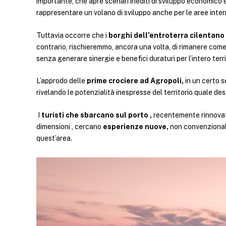
importante, che apre scenari inediti di sviluppo economico 
rappresentare un volano di sviluppo anche per le aree inter
Tuttavia occorre che i
borghi dell’entroterra cilentano
contrario, rischieremmo, ancora una volta, di rimanere come 
senza generare sinergie e benefici duraturi per l’intero terri
L’approdo delle
prime crociere ad Agropoli,
in un certo 
rivelando le potenzialità inespresse del territorio quale de
I
turisti che sbarcano sul porto ,
recentemente rinnovato
dimensioni , cercano
esperienze nuove,
non convenzionali,
quest’area.