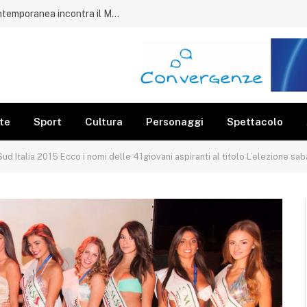
Acciaroli, il porto diventa museo: l’arte contemporanea incontra il Mediterraneo
te
Sport
Cultura
Personaggi
Spettacolo
Sud Italia 2015 Ecco i nomi delle 41giovani aspiranti al titolo L’elezione 