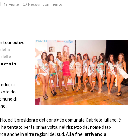
19
Visite
Nessun commento
n tour estivo
 della
 delle
gazza in
rdia) si
zzato da
Comune di
ano.
io, ed il presidente del consiglio comunale Gabriele Iuliano, è
e ha tentato per la prima volta, nel rispetto del nome dato
erca anche in altre regioni del sud. Alla fine,
arrivano a