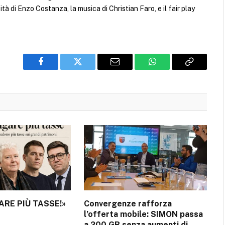
ità di Enzo Costanza, la musica di Christian Faro, e il fair play
Facebook
Twitter
Email
WhatsApp
Copy
Link
ARE PIÙ TASSE!»
Convergenze rafforza
l’offerta mobile: SIMON passa
a 200 GB senza aumenti di