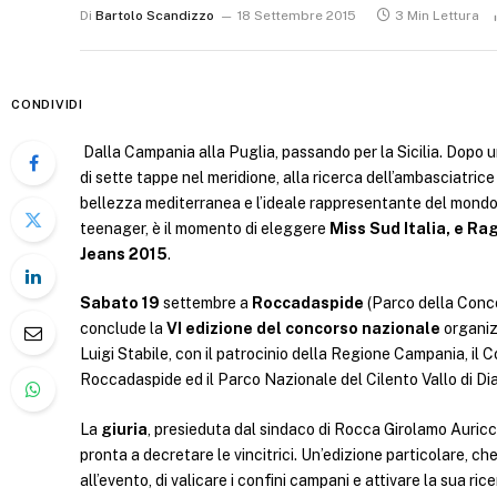
Di
Bartolo Scandizzo
18 Settembre 2015
3 Min Lettura
CONDIVIDI
Dalla Campania alla Puglia, passando per la Sicilia. Dopo u
di sette tappe nel meridione, alla ricerca dell’ambasciatrice
bellezza mediterranea e l’ideale rappresentante del mondo
teenager, è il momento di eleggere
Miss Sud Italia, e Ra
Jeans 2015
.
Sabato 19
settembre a
Roccadaspide
(Parco della Conco
conclude la
VI edizione del concorso nazionale
organi
Luigi Stabile, con il patrocinio della Regione Campania, il 
Roccadaspide ed il Parco Nazionale del Cilento Vallo di Di
La
giuria
, presieduta dal sindaco di Rocca Girolamo Auricch
pronta a decretare le vincitrici. Un’edizione particolare, ch
all’evento, di valicare i confini campani e attivare la sua ric