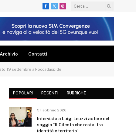
Facebook
X
Instagram
(Twitter)
Archivio
Contatti
sabato 19 settembre a Roccadaspide
POPOLARI
RECENTI
RUBRICHE
5 Febbraio 2026
Intervista a Luigi Leuzzi autore del
saggio “Il Cilento che resta: tra
identità e territorio”