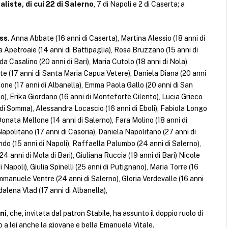
liste, di cui 22 di Salerno
, 7 di Napoli e 2 di Caserta; a
iss
. Anna Abbate (16 anni di Caserta), Martina Alessio (18 anni di
 Apetroaie (14 anni di Battipaglia), Rosa Bruzzano (15 anni di
a Casalino (20 anni di Bari), Maria Cutolo (18 anni di Nola),
e (17 anni di Santa Maria Capua Vetere), Daniela Diana (20 anni
done (17 anni di Albanella), Emma Paola Gallo (20 anni di San
), Erika Giordano (16 anni di Monteforte Cilento), Lucia Grieco
 di Somma), Alessandra Locascio (16 anni di Eboli), Fabiola Longo
Donata Mellone (14 anni di Salerno), Fara Molino (18 anni di
politano (17 anni di Casoria), Daniela Napolitano (27 anni di
ndo (15 anni di Napoli), Raffaella Palumbo (24 anni di Salerno),
4 anni di Mola di Bari), Giuliana Ruccia (19 anni di Bari) Nicole
 Napoli), Giulia Spinelli (25 anni di Putignano), Maria Torre (16
Emmanuele Ventre (24 anni di Salerno), Gloria Verdevalle (16 anni
alena Vlad (17 anni di Albanella),
ni
, che, invitata dal patron Stabile, ha assunto il doppio ruolo di
o a lei anche la giovane e bella Emanuela Vitale.