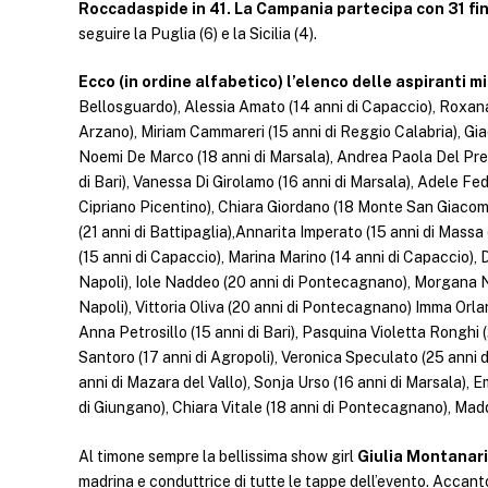
Roccadaspide in 41. La Campania partecipa con 31 fina
seguire la Puglia (6) e la Sicilia (4).
Ecco (in ordine alfabetico) l’elenco delle aspiranti m
Bellosguardo), Alessia Amato (14 anni di Capaccio), Roxana
Arzano), Miriam Cammareri (15 anni di Reggio Calabria), Giad
Noemi De Marco (18 anni di Marsala), Andrea Paola Del Pret
di Bari), Vanessa Di Girolamo (16 anni di Marsala), Adele Fe
Cipriano Picentino), Chiara Giordano (18 Monte San Giacomo
(21 anni di Battipaglia),Annarita Imperato (15 anni di Massa
(15 anni di Capaccio), Marina Marino (14 anni di Capaccio), 
Napoli), Iole Naddeo (20 anni di Pontecagnano), Morgana Na
Napoli), Vittoria Oliva (20 anni di Pontecagnano) Imma Orla
Anna Petrosillo (15 anni di Bari), Pasquina Violetta Ronghi (2
Santoro (17 anni di Agropoli), Veronica Speculato (25 anni di
anni di Mazara del Vallo), Sonja Urso (16 anni di Marsala), 
di Giungano), Chiara Vitale (18 anni di Pontecagnano), Madd
Al timone sempre la bellissima show girl
Giulia Montanari
madrina e conduttrice di tutte le tappe dell’evento. Accant