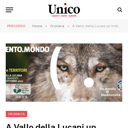
»
»
PERCORSO:
Home
Cronaca
A Vallo della Lucani un trittico che può fare scuola
CRONACA
A Vallo della Lucani un