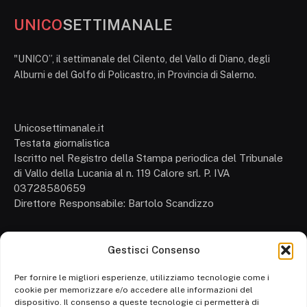
UNICO
SETTIMANALE
"UNICO”, il settimanale del Cilento, del Vallo di Diano, degli
Alburni e del Golfo di Policastro, in Provincia di Salerno.
Unicosettimanale.it
Testata giornalistica
Iscritto nel Registro della Stampa periodica del Tribunale
di Vallo della Lucania al n. 119 Calore srl. P. IVA
03728580659
Direttore Responsabile: Bartolo Scandizzo
Gestisci Consenso
Cronaca
Attualità
Per fornire le migliori esperienze, utilizziamo tecnologie come i
cookie per memorizzare e/o accedere alle informazioni del
Politica
dispositivo. Il consenso a queste tecnologie ci permetterà di