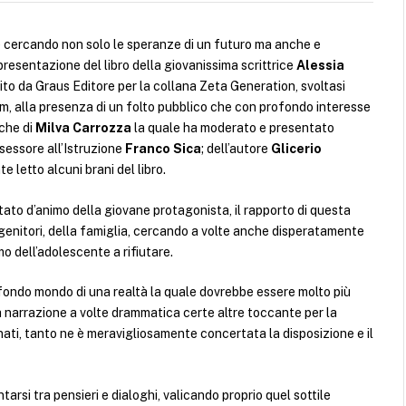
 cercando non solo le speranze di un futuro ma anche e
resentazione del libro della giovanissima scrittrice
Alessia
ito da Graus Editore per la collana Zeta Generation, svoltasi
m, alla presenza di un folto pubblico che con profondo interesse
 che di
Milva Carrozza
la quale ha moderato e presentato
sessore all’Istruzione
Franco Sica
; dell’autore
Glicerio
letto alcuni brani del libro.
ato d’animo della giovane protagonista, il rapporto di questa
dei genitori, della famiglia, cercando a volte anche disperatamente
o dell’adolescente a rifiutare.
ofondo mondo di una realtà la quale dovrebbe essere molto più
a narrazione a volte drammatica certe altre toccante per la
ati, tanto ne è meravigliosamente concertata la disposizione e il
arsi tra pensieri e dialoghi, valicando proprio quel sottile