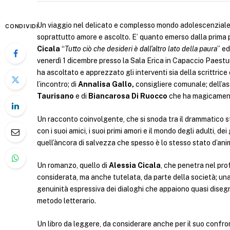
Un viaggio nel delicato e complesso mondo adolescenziale
CONDIVIDI
soprattutto amore e ascolto. E’ quanto emerso dalla prima p
Cicala
“
Tutto ciò che desideri è dall’altro lato della paura
” ed
venerdì 1 dicembre presso la Sala Erica in Capaccio Paestu
ha ascoltato e apprezzato gli interventi sia della scrittrice
l’incontro; di
Annalisa Gallo,
consigliere comunale; dell’as
Taurisano
e di
Biancarosa Di Ruocco
che ha magicamente 
Un racconto coinvolgente, che si snoda tra il drammatico st
con i suoi amici, i suoi primi amori e il mondo degli adulti, 
quell’àncora di salvezza che spesso è lo stesso stato d’anim
Un romanzo, quello di
Alessia Cicala
, che penetra nel pr
considerata, ma anche tutelata, da parte della società; un
genuinità espressiva dei dialoghi che appaiono quasi disegn
metodo letterario.
Un libro da leggere, da considerare anche per il suo confront