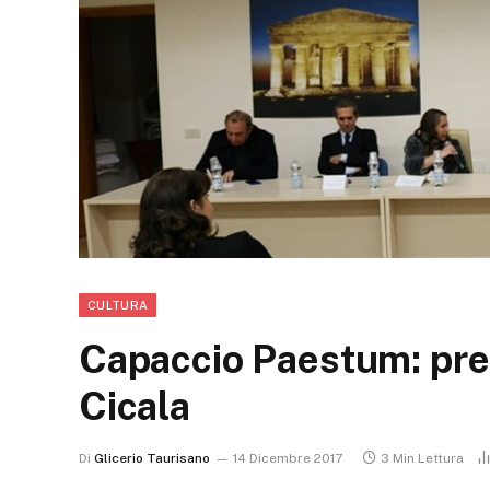
CULTURA
Capaccio Paestum: prese
Cicala
Di
Glicerio Taurisano
14 Dicembre 2017
3 Min Lettura