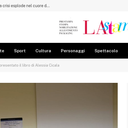
Capaccio Paestum, dal 57,63% all’8 a 8: la crisi esplode nel cuore dell’estate
te
Sport
Cultura
Personaggi
Spettacolo
esentato il libro di Alessia Cicala