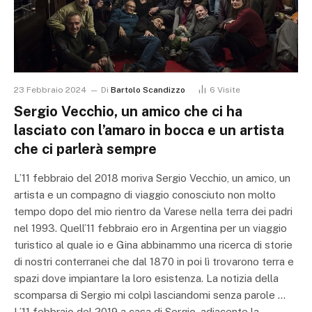
23 Febbraio 2024
Di
Bartolo Scandizzo
6
Visite
Sergio Vecchio, un amico che ci ha
lasciato con l’amaro in bocca e un artista
che ci parlerà sempre
L’11 febbraio del 2018 moriva Sergio Vecchio, un amico, un
artista e un compagno di viaggio conosciuto non molto
tempo dopo del mio rientro da Varese nella terra dei padri
nel 1993. Quell’11 febbraio ero in Argentina per un viaggio
turistico al quale io e Gina abbinammo una ricerca di storie
di nostri conterranei che dal 1870 in poi lì trovarono terra e
spazi dove impiantare la loro esistenza. La notizia della
scomparsa di Sergio mi colpì lasciandomi senza parole …
L’11 febbraio del 2019 a casa di Sergio, adiacente la