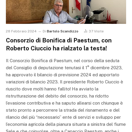
28 Febbraio 2024
Di
Bartolo Scandizzo
37
Visite
Consorzio di Bonifica di Paestum, con
Roberto Ciuccio ha rialzato la testa!
Il Consorzio Bonifica di Paestum, nel corso della seduta
del Consiglio di deputazione tenutasi il 1° dicembre 2023,
ha approvato il bilancio di previsione 2024 ed apportato
variazioni di bilancio 2023. Il presidente Roberto Ciuccio è
riuscito dove molti hanno fallito! Ha avviato la
ristrutturazione del debito del consorzio, ha ridotto
l’evasione contributiva e ha saputo allearsi con chiunque è
stato pronto a percorrere la strada del risnamento e del
rilancio del più “necessario” ente di servizi e sviluppo per
l’economia agricola della pianura situata a sinistra del fiume
Sele e che coinvolge, oltre a Capaccio Paestum, anche i