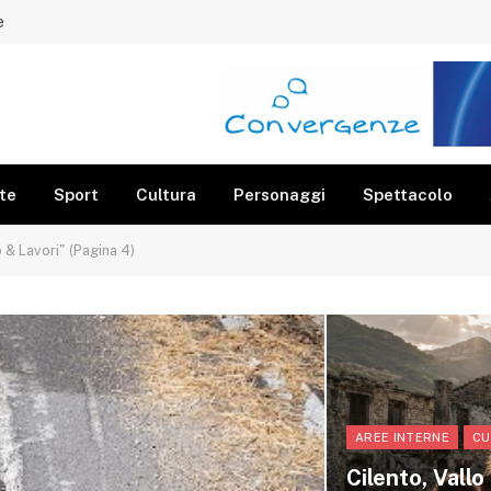
e
te
Sport
Cultura
Personaggi
Spettacolo
 & Lavori" (Pagina 4)
AREE INTERNE
CU
Cilento, Vallo