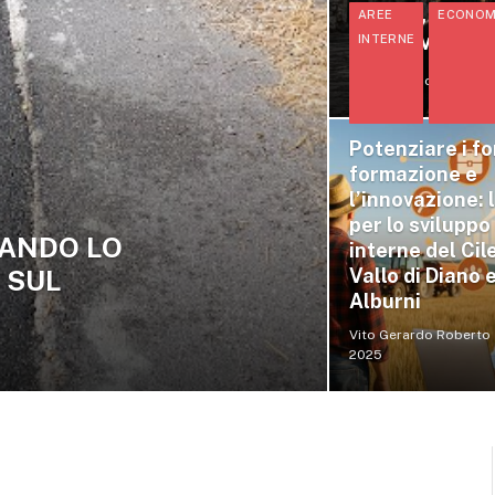
avanza, il lav
AREE
ECONOM
per salvare i 
INTERNE
Vito Gerardo Roberto
Potenziare i fo
formazione e
l’innovazione: 
per lo sviluppo
UANDO LO
interne del Cil
 SUL
Vallo di Diano 
Alburni
Vito Gerardo Roberto
2025