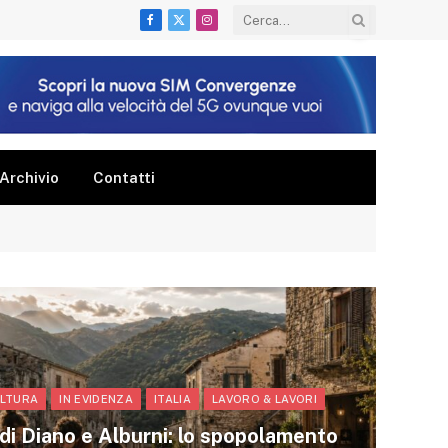
Facebook
X
Instagram
(Twitter)
Archivio
Contatti
LTURA
IN EVIDENZA
ITALIA
LAVORO & LAVORI
 di Diano e Alburni: lo spopolamento