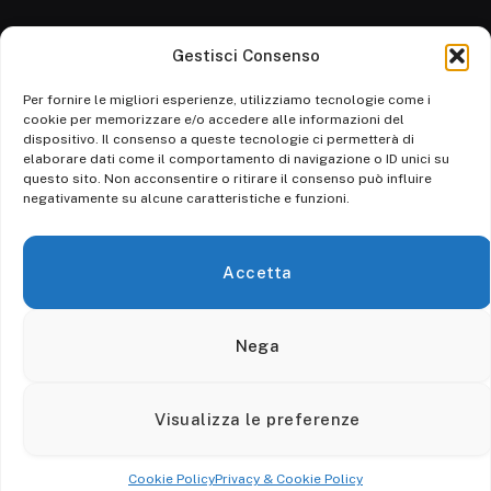
Gestisci Consenso
Cronaca
Attualità
Per fornire le migliori esperienze, utilizziamo tecnologie come i
cookie per memorizzare e/o accedere alle informazioni del
Politica
dispositivo. Il consenso a queste tecnologie ci permetterà di
elaborare dati come il comportamento di navigazione o ID unici su
Ambiente
questo sito. Non acconsentire o ritirare il consenso può influire
negativamente su alcune caratteristiche e funzioni.
Cronaca
Economia
Accetta
Personaggi
Nega
© 2026 Calore srl. - P. IVA 03728580659 - Tutti i diritti riservati.
Visualizza le preferenze
Privacy
Contatti
Cookie Policy
Privacy & Cookie Policy