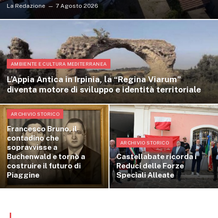
La Redazione
7 Agosto 2026
AMBIENTE E CULTURA MEDITERRANEA
L’Appia Antica in Irpinia, la “Regina Viarum”
diventa motore di sviluppo e identità territoriale
ARCHIVIO STORICO
Francesco Bruno, il
contadino che
ARCHIVIO STORICO
sopravvisse a
Buchenwald e tornò a
Castellabate ricorda i
costruire il futuro di
Reduci delle Forze
Piaggine
Speciali Alleate