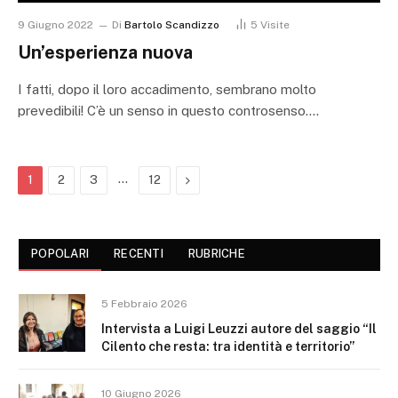
9 Giugno 2022
Di
Bartolo Scandizzo
5
Visite
Un’esperienza nuova
I fatti, dopo il loro accadimento, sembrano molto
prevedibili! C’è un senso in questo controsenso.…
…
Next
1
2
3
12
POPOLARI
RECENTI
RUBRICHE
5 Febbraio 2026
Intervista a Luigi Leuzzi autore del saggio “Il
Cilento che resta: tra identità e territorio”
10 Giugno 2026