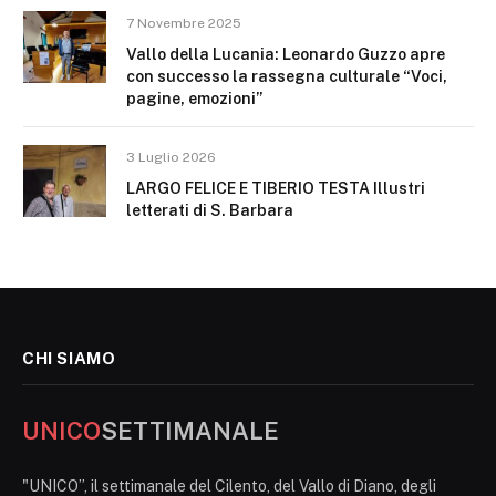
7 Novembre 2025
Vallo della Lucania: Leonardo Guzzo apre
con successo la rassegna culturale “Voci,
pagine, emozioni”
3 Luglio 2026
LARGO FELICE E TIBERIO TESTA Illustri
letterati di S. Barbara
CHI SIAMO
UNICO
SETTIMANALE
"UNICO”, il settimanale del Cilento, del Vallo di Diano, degli