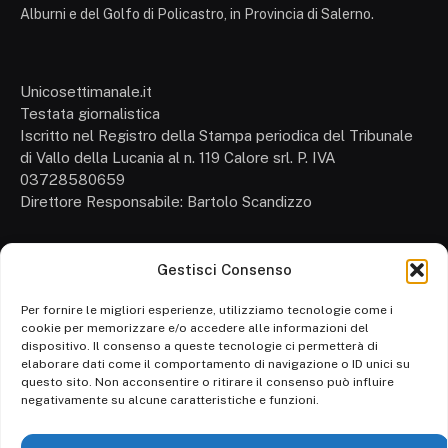
Alburni e del Golfo di Policastro, in Provincia di Salerno.
Unicosettimanale.it
Testata giornalistica
Iscritto nel Registro della Stampa periodica del Tribunale
di Vallo della Lucania al n. 119 Calore srl. P. IVA
03728580659
Direttore Responsabile: Bartolo Scandizzo
Gestisci Consenso
Cronaca
Attualità
Per fornire le migliori esperienze, utilizziamo tecnologie come i
cookie per memorizzare e/o accedere alle informazioni del
Politica
dispositivo. Il consenso a queste tecnologie ci permetterà di
elaborare dati come il comportamento di navigazione o ID unici su
Ambiente
questo sito. Non acconsentire o ritirare il consenso può influire
negativamente su alcune caratteristiche e funzioni.
Cronaca
Economia