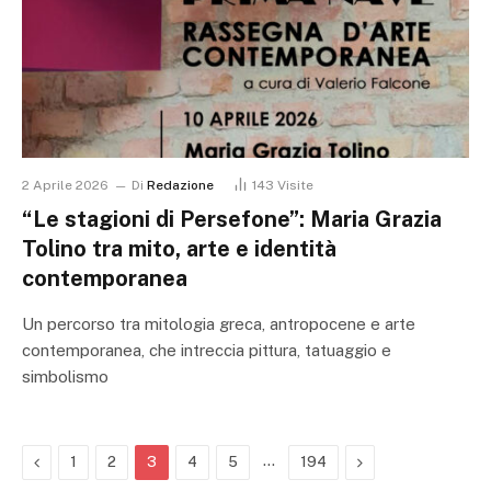
2 Aprile 2026
Di
Redazione
143
Visite
“Le stagioni di Persefone”: Maria Grazia
Tolino tra mito, arte e identità
contemporanea
Un percorso tra mitologia greca, antropocene e arte
contemporanea, che intreccia pittura, tatuaggio e
simbolismo
Previous
…
Next
1
2
3
4
5
194