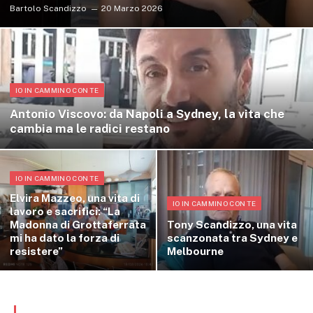
Bartolo Scandizzo
20 Marzo 2026
IO IN CAMMINO CON TE
Antonio Viscovo: da Napoli a Sydney, la vita che
cambia ma le radici restano
IO IN CAMMINO CON TE
Elvira Mazzeo, una vita di
IO IN CAMMINO CON TE
lavoro e sacrifici: “La
Madonna di Grottaferrata
Tony Scandizzo, una vita
mi ha dato la forza di
scanzonata tra Sydney e
resistere”
Melbourne