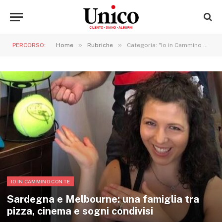
»
»
PERCORSO:
Home
Rubriche
Categoria: "Io in Cammino con te"
IO IN CAMMINO CON TE
Sardegna e Melbourne: una famiglia tra
pizza, cinema e sogni condivisi