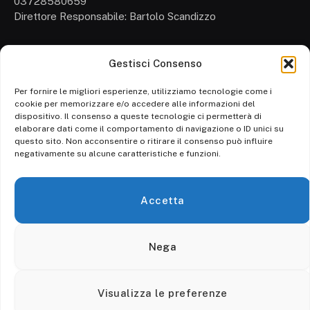
03728580659
Direttore Responsabile: Bartolo Scandizzo
Gestisci Consenso
Cronaca
Attualità
Per fornire le migliori esperienze, utilizziamo tecnologie come i
cookie per memorizzare e/o accedere alle informazioni del
Politica
dispositivo. Il consenso a queste tecnologie ci permetterà di
elaborare dati come il comportamento di navigazione o ID unici su
Ambiente
questo sito. Non acconsentire o ritirare il consenso può influire
negativamente su alcune caratteristiche e funzioni.
Cronaca
Economia
Accetta
Personaggi
Nega
© 2026 Calore srl. - P. IVA 03728580659 - Tutti i diritti riservati.
Visualizza le preferenze